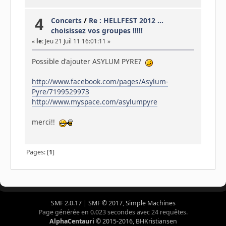
4
Concerts
/
Re : HELLFEST 2012 ...
choisissez vos groupes !!!!!
«
le:
Jeu 21 Juil 11 16:01:11 »
Possible d'ajouter ASYLUM PYRE?
http://www.facebook.com/pages/Asylum-
Pyre/7199529973
http://www.myspace.com/asylumpyre
merci!!
Pages: [
1
]
SMF 2.0.17
|
SMF © 2017
,
Simple Machines
Page générée en 0.023 secondes avec 24 requêtes.
AlphaCentauri
© 2015-2016, BHKristiansen