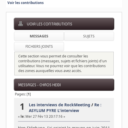
Voir les contributions
VOIR LES CONTRIBUTIONS
MESSAGES
SUJETS
FICHIERS JOINTS
Cette section vous permet de consulter les
contributions (messages, sujets et fichiers joints) d'un
utilisateur. Vous ne pourrez voir que les contributions
des zones auxquelles vous avez accès.
MESSAGES - CHAOS HEIDI
Pages: [
1
]
1
Les interviews de RockMeeting
/
Re :
ASYLUM PYRE L'interview
«
le:
Mer 27 Fév 13 20:17:16 »
Non Stéphane, J'ai rejoint le groupe en juin 2011