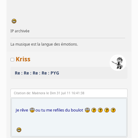
IP archivée
La musique est la langue des émotions.
Kriss
Re : Re : Re : Re : PYG
Citation de: Maënora le Dim 31 Juil 11 16:41:38
Je rêve
ou tu me refiles du boulot