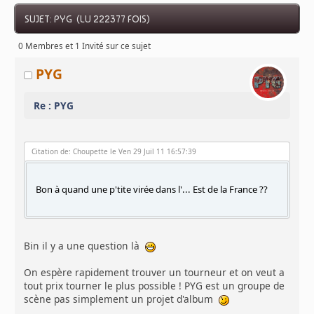
SUJET: PYG (LU 222377 FOIS)
0 Membres et 1 Invité sur ce sujet
PYG
Re : PYG
Citation de: Choupette le Ven 29 Juil 11 16:57:39
Bon à quand une p'tite virée dans l'... Est de la France ??
Bin il y a une question là
On espère rapidement trouver un tourneur et on veut a
tout prix tourner le plus possible ! PYG est un groupe de
scène pas simplement un projet d'album