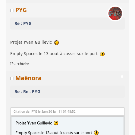
PYG
Re : PYG
P
rojet
Y
van
G
uillevic
Empty Spaces le 13 aout à cassis sur le port
IP archivée
Maënora
Re : Re : PYG
Citation de: PYG le Sam 30 Juil 11 01:48:52
P
rojet
Y
van
G
uillevic
Empty Spaces le 13 aout à cassis sur le port