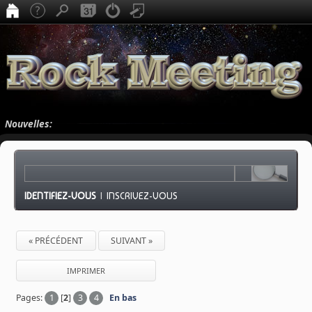
Nouvelles:
IDENTIFIEZ-VOUS
|
INSCRIVEZ-VOUS
« PRÉCÉDENT
SUIVANT »
IMPRIMER
Pages:
1
[
2
]
3
4
En bas