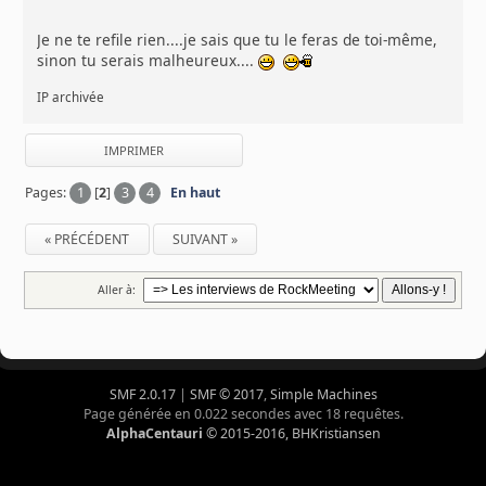
Je ne te refile rien....je sais que tu le feras de toi-même,
sinon tu serais malheureux....
IP archivée
IMPRIMER
Pages:
1
[
2
]
3
4
En haut
« PRÉCÉDENT
SUIVANT »
Aller à:
SMF 2.0.17
|
SMF © 2017
,
Simple Machines
Page générée en 0.022 secondes avec 18 requêtes.
AlphaCentauri
© 2015-2016, BHKristiansen