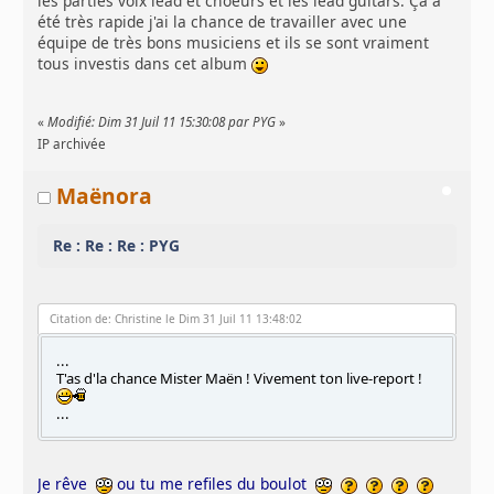
les parties voix lead et choeurs et les lead guitars. Ça a
été très rapide j'ai la chance de travailler avec une
équipe de très bons musiciens et ils se sont vraiment
tous investis dans cet album
«
Modifié: Dim 31 Juil 11 15:30:08 par PYG
»
IP archivée
Maënora
Re : Re : Re : PYG
Citation de: Christine le Dim 31 Juil 11 13:48:02
...
T'as d'la chance Mister Maën ! Vivement ton live-report !
...
Je rêve
ou tu me refiles du boulot