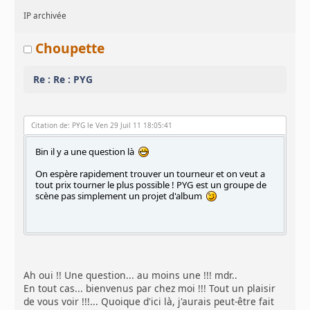
IP archivée
Choupette
Re : Re : PYG
Citation de: PYG le Ven 29 Juil 11 18:05:41
Bin il y a une question là
On espère rapidement trouver un tourneur et on veut a
tout prix tourner le plus possible ! PYG est un groupe de
scène pas simplement un projet d'album
Ah oui !! Une question... au moins une !!! mdr..
En tout cas... bienvenus par chez moi !!! Tout un plaisir
de vous voir !!!... Quoique d'ici là, j'aurais peut-être fait