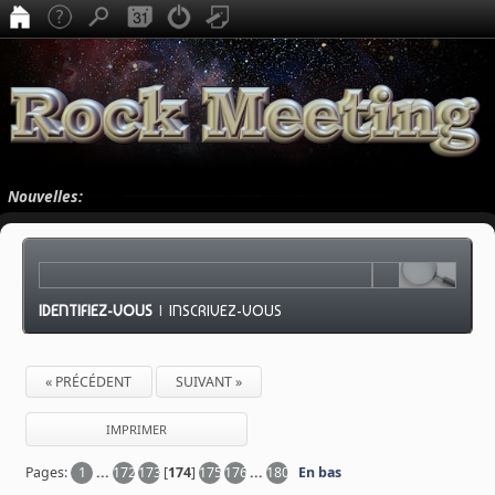
Nouvelles:
IDENTIFIEZ-VOUS
|
INSCRIVEZ-VOUS
« PRÉCÉDENT
SUIVANT »
IMPRIMER
Pages:
1
...
172
173
[
174
]
175
176
...
180
En bas