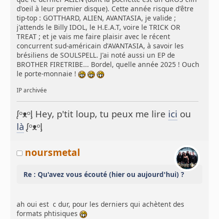
d'oeil à leur premier disque). Cette année risque d'être
tip-top : GOTTHARD, ALIEN, AVANTASIA, je valide ;
j'attends le Billy IDOL, le H.E.A.T, voire le TRICK OR
TREAT ; et je vais me faire plaisir avec le récent
concurrent sud-américain d'AVANTASIA, à savoir les
brésiliens de SOULSPELL. J'ai noté aussi un EP de
BROTHER FIRETRIBE... Bordel, quelle année 2025 ! Ouch
le porte-monnaie !
IP archivée
ᶘᵒᴥᵒᶅ Hey, p'tit loup, tu peux me lire
ici
ou
là
ᶘᵒᴥᵒᶅ
noursmetal
Re : Qu'avez vous écouté (hier ou aujourd'hui) ?
ah oui est c dur, pour les derniers qui achètent des
formats phtisiques