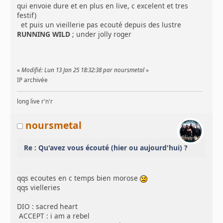
qui envoie dure et en plus en live, c excelent et tres
festif)
et puis un vieillerie pas ecouté depuis des lustre
RUNNING WILD
; under jolly roger
«
Modifié: Lun 13 Jan 25 18:32:38 par noursmetal
»
IP archivée
long live r'n'r
noursmetal
Re : Qu'avez vous écouté (hier ou aujourd'hui) ?
qqs ecoutes en c temps bien morose
qqs vielleries
DIO : sacred heart
ACCEPT : i am a rebel