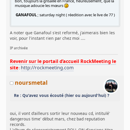
bon, toujours la grisaille en France, heureusement, que la
musique adoucie les mœurs
GANAFOUL
; saturday night ( réedition avec le live de 77 )
A noter que Ganafoul s'est reformé, j'aimerais bien les
voir, pour l'instant rien par chez moi ....
IP archivée
Revenir sur le portail d’accueil RockMeeting le
site
http://rockmeeting.com
:
noursmetal
Re : Qu'avez vous écouté (hier ou aujourd'hui) ?
oui, il vont d'ailleurs sortir leur nouveau cd, intitulé'
dangerous time' début mars, chez bad reputation
records.
l 'album de réenregistrement ROLL ON d'anciens titre