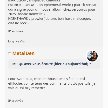
MARILLION ; misplaced childood
PATRICK RONDAT . an ephemeral world ( patrick rondat
qui a signé pour un nouvel album chez verycords pour
2025, bonne nouvelle )
NIGHTHAWK / prowler( du tres bon hard melodique,
classic rock )
IP archivée
long live r'n'r
MetalDen
Re : Qu'avez vous écouté (hier ou aujourd'hui) ?
Pour Avantasia, mon enthousiasme s'était aussi
effiloché, comte tenu des comments plutôt positufs, je
vais aussi m'y remettre !
IP archivée