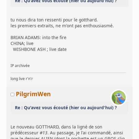
Re : Qu'avez vous écouté (hier ou aujourd'hui) ?
tu nous dira ton ressenti pour le gotthard.
les premiers extraits, ne m'ont pas enthousiasmé.
BRIAN ADAMS: into the fire
CHINA; live
WISHBONE ASH ; live date
IP archivée
long live r'n'r
PilgrimWen
Re : Qu'avez vous écouté (hier ou aujourd'hui) ?
Le nouveau GOTTHARD, dans la ligné de son
prédécesseur
#13
. Au passage, je l'ai commandé, ainsi
que le dernier ALIEN (dont la pochette est un GROS clin