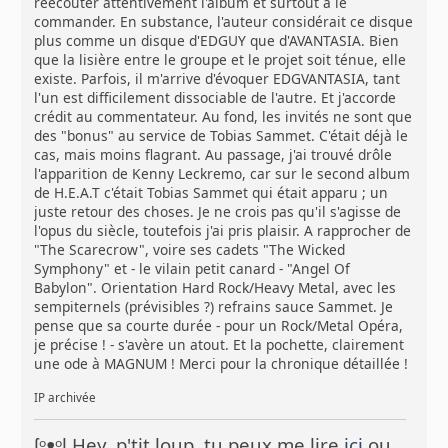
réécouter attentivement l'album et surtout à le
commander. En substance, l'auteur considérait ce disque
plus comme un disque d'EDGUY que d'AVANTASIA. Bien
que la lisière entre le groupe et le projet soit ténue, elle
existe. Parfois, il m'arrive d'évoquer EDGVANTASIA, tant
l'un est difficilement dissociable de l'autre. Et j'accorde
crédit au commentateur. Au fond, les invités ne sont que
des "bonus" au service de Tobias Sammet. C'était déjà le
cas, mais moins flagrant. Au passage, j'ai trouvé drôle
l'apparition de Kenny Leckremo, car sur le second album
de H.E.A.T c'était Tobias Sammet qui était apparu ; un
juste retour des choses. Je ne crois pas qu'il s'agisse de
l'opus du siècle, toutefois j'ai pris plaisir. A rapprocher de
"The Scarecrow", voire ses cadets "The Wicked
Symphony" et - le vilain petit canard - "Angel Of
Babylon". Orientation Hard Rock/Heavy Metal, avec les
sempiternels (prévisibles ?) refrains sauce Sammet. Je
pense que sa courte durée - pour un Rock/Metal Opéra,
je précise ! - s'avère un atout. Et la pochette, clairement
une ode à MAGNUM ! Merci pour la chronique détaillée !
IP archivée
ᶘᵒᴥᵒᶅ Hey, p'tit loup, tu peux me lire
ici
ou