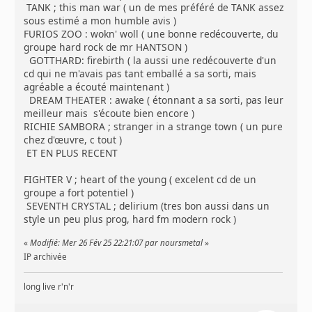
TANK ; this man war ( un de mes préféré de TANK assez
sous estimé a mon humble avis )
FURIOS ZOO : wokn' woll ( une bonne redécouverte, du
groupe hard rock de mr HANTSON )
GOTTHARD: firebirth ( la aussi une redécouverte d'un
cd qui ne m'avais pas tant emballé a sa sorti, mais
agréable a écouté maintenant )
DREAM THEATER : awake ( étonnant a sa sorti, pas leur
meilleur mais s'écoute bien encore )
RICHIE SAMBORA ; stranger in a strange town ( un pure
chez d'œuvre, c tout )
ET EN PLUS RECENT
FIGHTER V ; heart of the young ( excelent cd de un
groupe a fort potentiel )
SEVENTH CRYSTAL ; delirium (tres bon aussi dans un
style un peu plus prog, hard fm modern rock )
«
Modifié: Mer 26 Fév 25 22:21:07 par noursmetal
»
IP archivée
long live r'n'r