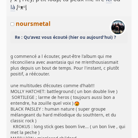
là
ᶘᵒᴥᵒᶅ
noursmetal
Re : Qu'avez vous écouté (hier ou aujourd'hui) ?
g commencé a l écouter, peut-être l'album qui me
réconciliera avec avantasia qui ne m'enthousiasmait
plus depuis un bout de temps. Pour l'instant, c plutôt
positif, a réécouter.
une multitudes d'écoutes comme d'hab!!!
MOLLY HATCHET: battleground ( un bon double live )
SORTILEGE ; larme de heros ( toujours aussi bon a
entendre, ha zouille quel voix )
BLACK PAISLEY : human nature ( super groupe
mélangeant du hard mélodique du southtern, et du
classic rock )
KROKUS : long stick goes boom live... ( un bon live , qui
met la peche )