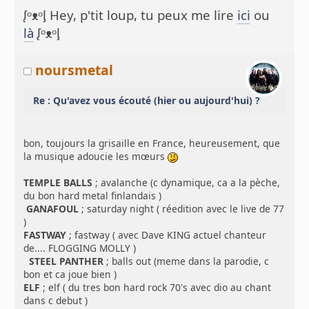
ᶘᵒᴥᵒᶅ Hey, p'tit loup, tu peux me lire
ici
ou
là
ᶘᵒᴥᵒᶅ
noursmetal
Re : Qu'avez vous écouté (hier ou aujourd'hui) ?
bon, toujours la grisaille en France, heureusement, que
la musique adoucie les mœurs
TEMPLE BALLS
; avalanche (c dynamique, ca a la pèche,
du bon hard metal finlandais )
GANAFOUL
; saturday night ( réedition avec le live de 77
)
FASTWAY
; fastway ( avec Dave KING actuel chanteur
de.... FLOGGING MOLLY )
STEEL PANTHER
; balls out (meme dans la parodie, c
bon et ca joue bien )
ELF
; elf ( du tres bon hard rock 70's avec dio au chant
dans c debut )