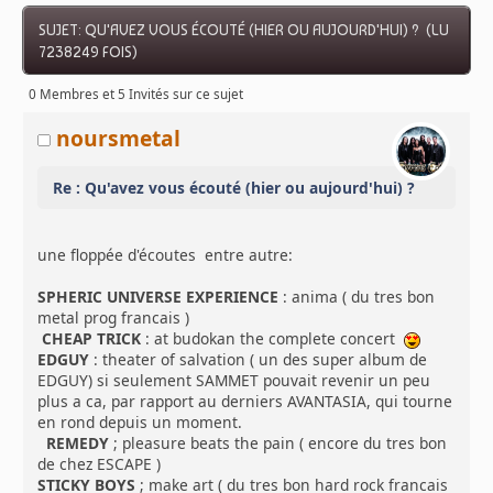
SUJET: QU'AVEZ VOUS ÉCOUTÉ (HIER OU AUJOURD'HUI) ? (LU
7238249 FOIS)
0 Membres et 5 Invités sur ce sujet
noursmetal
Re : Qu'avez vous écouté (hier ou aujourd'hui) ?
une floppée d'écoutes entre autre:
SPHERIC UNIVERSE EXPERIENCE
: anima ( du tres bon
metal prog francais )
CHEAP TRICK
: at budokan the complete concert
EDGUY
: theater of salvation ( un des super album de
EDGUY) si seulement SAMMET pouvait revenir un peu
plus a ca, par rapport au derniers AVANTASIA, qui tourne
en rond depuis un moment.
REMEDY
; pleasure beats the pain ( encore du tres bon
de chez ESCAPE )
STICKY BOYS
; make art ( du tres bon hard rock francais