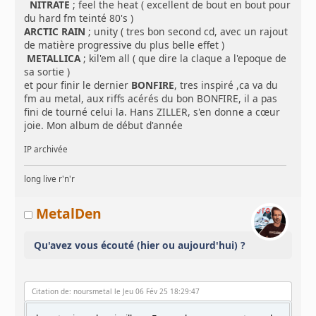
NITRATE
; feel the heat ( excellent de bout en bout pour
du hard fm teinté 80's )
ARCTIC RAIN
; unity ( tres bon second cd, avec un rajout
de matière progressive du plus belle effet )
METALLICA
; kil'em all ( que dire la claque a l'epoque de
sa sortie )
et pour finir le dernier
BONFIRE
, tres inspiré ,ca va du
fm au metal, aux riffs acérés du bon BONFIRE, il a pas
fini de tourné celui la. Hans ZILLER, s'en donne a cœur
joie. Mon album de début d'année
IP archivée
long live r'n'r
MetalDen
Qu'avez vous écouté (hier ou aujourd'hui) ?
Citation de: noursmetal le Jeu 06 Fév 25 18:29:47