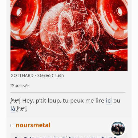
GOTTHARD - Stereo Crush
IP archivée
ᶘᵒᴥᵒᶅ Hey, p'tit loup, tu peux me lire
ici
ou
là
ᶘᵒᴥᵒᶅ
noursmetal