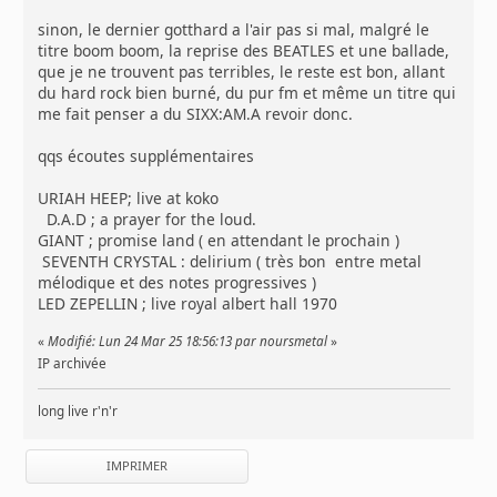
sinon, le dernier gotthard a l'air pas si mal, malgré le
titre boom boom, la reprise des BEATLES et une ballade,
que je ne trouvent pas terribles, le reste est bon, allant
du hard rock bien burné, du pur fm et même un titre qui
me fait penser a du SIXX:AM.A revoir donc.
qqs écoutes supplémentaires
URIAH HEEP; live at koko
D.A.D ; a prayer for the loud.
GIANT ; promise land ( en attendant le prochain )
SEVENTH CRYSTAL : delirium ( très bon entre metal
mélodique et des notes progressives )
LED ZEPELLIN ; live royal albert hall 1970
«
Modifié: Lun 24 Mar 25 18:56:13 par noursmetal
»
IP archivée
long live r'n'r
IMPRIMER