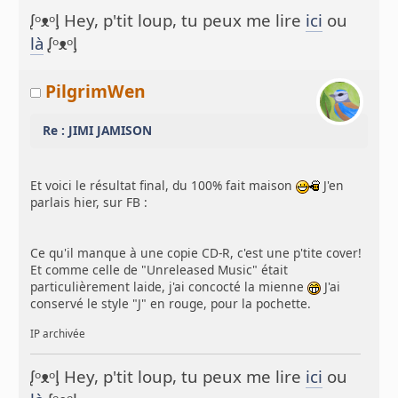
ᶘᵒᴥᵒᶅ Hey, p'tit loup, tu peux me lire
ici
ou
là
ᶘᵒᴥᵒᶅ
PilgrimWen
Re : JIMI JAMISON
Et voici le résultat final, du 100% fait maison
J'en
parlais hier, sur FB :
Ce qu'il manque à une copie CD-R, c'est une p'tite cover!
Et comme celle de "Unreleased Music" était
particulièrement laide, j'ai concocté la mienne
J'ai
conservé le style "J" en rouge, pour la pochette.
IP archivée
ᶘᵒᴥᵒᶅ Hey, p'tit loup, tu peux me lire
ici
ou