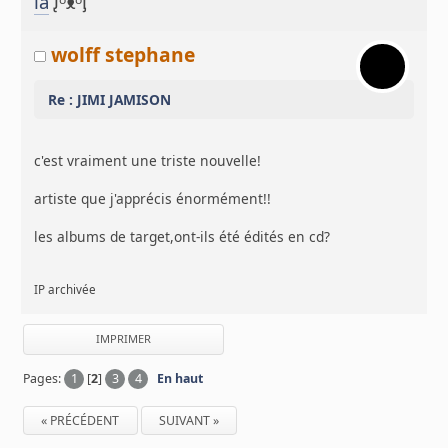
là
ᶘᵒᴥᵒᶅ
wolff stephane
Re : JIMI JAMISON
c'est vraiment une triste nouvelle!
artiste que j'apprécis énormément!!
les albums de target,ont-ils été édités en cd?
IP archivée
IMPRIMER
Pages:
1
[
2
]
3
4
En haut
« PRÉCÉDENT
SUIVANT »