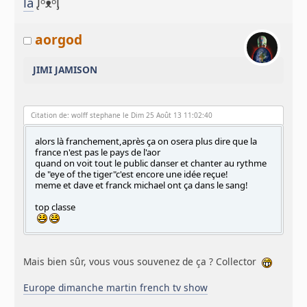
là
ᶘᵒᴥᵒᶅ
aorgod
JIMI JAMISON
Citation de: wolff stephane le Dim 25 Août 13 11:02:40
alors là franchement,après ça on osera plus dire que la
france n'est pas le pays de l'aor
quand on voit tout le public danser et chanter au rythme
de "eye of the tiger"c'est encore une idée reçue!
meme et dave et franck michael ont ça dans le sang!
top classe
Mais bien sûr, vous vous souvenez de ça ? Collector
Europe dimanche martin french tv show