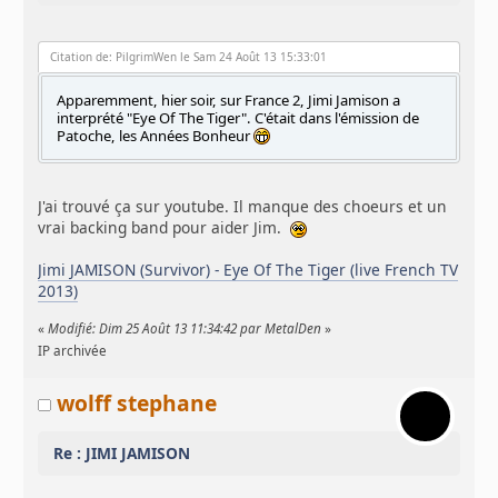
Citation de: PilgrimWen le Sam 24 Août 13 15:33:01
Apparemment, hier soir, sur France 2, Jimi Jamison a
interprété "Eye Of The Tiger". C'était dans l'émission de
Patoche, les Années Bonheur
J'ai trouvé ça sur youtube. Il manque des choeurs et un
vrai backing band pour aider Jim.
Jimi JAMISON (Survivor) - Eye Of The Tiger (live French TV
2013)
«
Modifié: Dim 25 Août 13 11:34:42 par MetalDen
»
IP archivée
wolff stephane
Re : JIMI JAMISON