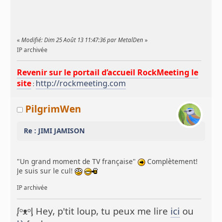
«
Modifié: Dim 25 Août 13 11:47:36 par MetalDen
»
IP archivée
Revenir sur le portail d’accueil RockMeeting le
site
http://rockmeeting.com
:
PilgrimWen
Re : JIMI JAMISON
"Un grand moment de TV française"
Complètement!
Je suis sur le cul!
IP archivée
ᶘᵒᴥᵒᶅ Hey, p'tit loup, tu peux me lire
ici
ou