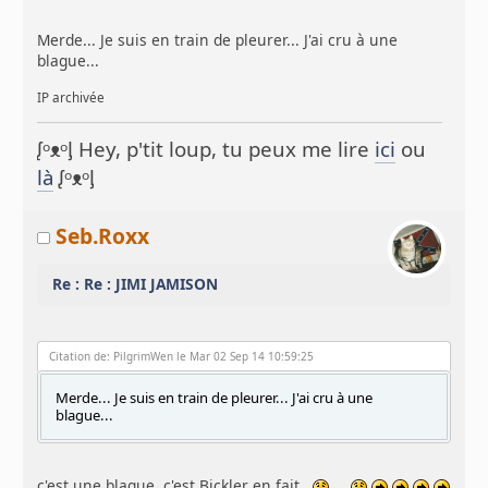
Merde... Je suis en train de pleurer... J'ai cru à une
blague...
IP archivée
ᶘᵒᴥᵒᶅ Hey, p'tit loup, tu peux me lire
ici
ou
là
ᶘᵒᴥᵒᶅ
Seb.Roxx
Re : Re : JIMI JAMISON
Citation de: PilgrimWen le Mar 02 Sep 14 10:59:25
Merde... Je suis en train de pleurer... J'ai cru à une
blague...
c'est une blague, c'est Bickler en fait .
..