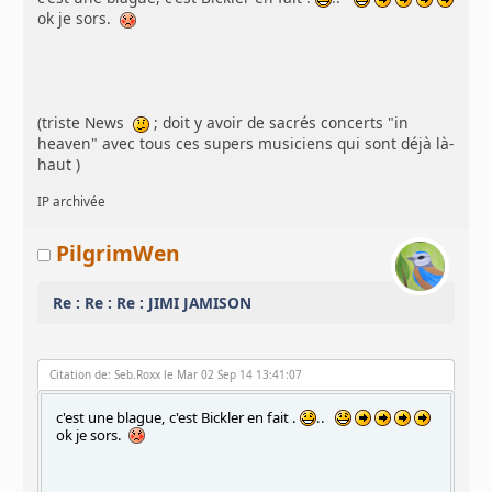
ok je sors.
(triste News
; doit y avoir de sacrés concerts "in
heaven" avec tous ces supers musiciens qui sont déjà là-
haut )
IP archivée
PilgrimWen
Re : Re : Re : JIMI JAMISON
Citation de: Seb.Roxx le Mar 02 Sep 14 13:41:07
c'est une blague, c'est Bickler en fait .
..
ok je sors.