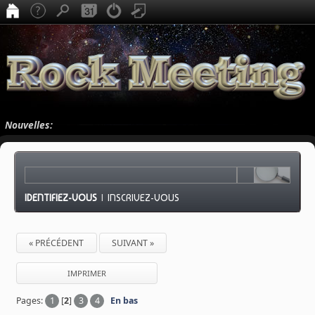
Nouvelles:
IDENTIFIEZ-VOUS
|
INSCRIVEZ-VOUS
« PRÉCÉDENT
SUIVANT »
IMPRIMER
Pages:
1
[
2
]
3
4
En bas