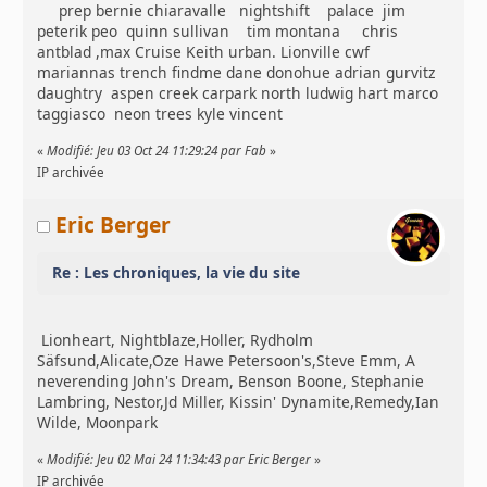
prep bernie chiaravalle nightshift palace jim
peterik peo quinn sullivan tim montana chris
antblad ,max Cruise Keith urban. Lionville cwf
mariannas trench findme dane donohue adrian gurvitz
daughtry aspen creek carpark north ludwig hart marco
taggiasco neon trees kyle vincent
«
Modifié: Jeu 03 Oct 24 11:29:24 par Fab
»
IP archivée
Eric Berger
Re : Les chroniques, la vie du site
Lionheart, Nightblaze,Holler, Rydholm
Säfsund,Alicate,Oze Hawe Petersoon's,Steve Emm, A
neverending John's Dream, Benson Boone, Stephanie
Lambring, Nestor,Jd Miller, Kissin' Dynamite,Remedy,Ian
Wilde, Moonpark
«
Modifié: Jeu 02 Mai 24 11:34:43 par Eric Berger
»
IP archivée