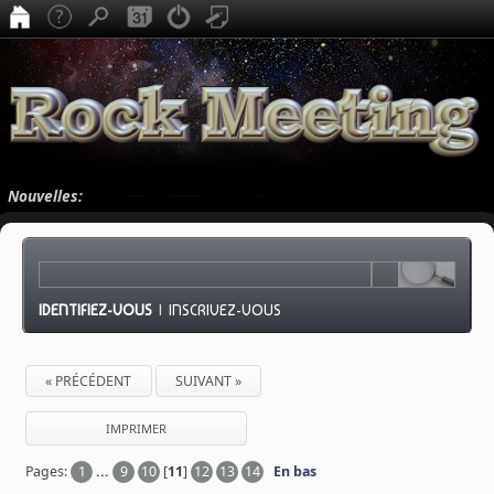
Nouvelles:
IDENTIFIEZ-VOUS
|
INSCRIVEZ-VOUS
« PRÉCÉDENT
SUIVANT »
IMPRIMER
Pages:
1
...
9
10
[
11
]
12
13
14
En bas