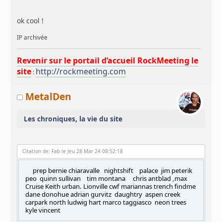
ok cool !
IP archivée
Revenir sur le portail d’accueil RockMeeting le
site
http://rockmeeting.com
:
MetalDen
Les chroniques, la vie du site
Citation de: Fab le Jeu 28 Mar 24 08:52:18
prep bernie chiaravalle nightshift palace jim peterik
peo quinn sullivan tim montana chris antblad ,max
Cruise Keith urban. Lionville cwf mariannas trench findme
dane donohue adrian gurvitz daughtry aspen creek
carpark north ludwig hart marco taggiasco neon trees
kyle vincent