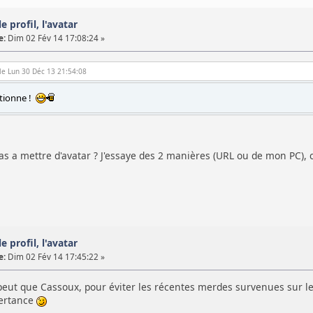
e profil, l'avatar
e:
Dim 02 Fév 14 17:08:24 »
le Lun 30 Déc 13 21:54:08
ctionne !
pas a mettre d'avatar ? J'essaye des 2 manières (URL ou de mon PC),
e profil, l'avatar
e:
Dim 02 Fév 14 17:45:22 »
 peut que Cassoux, pour éviter les récentes merdes survenues sur l
vertance