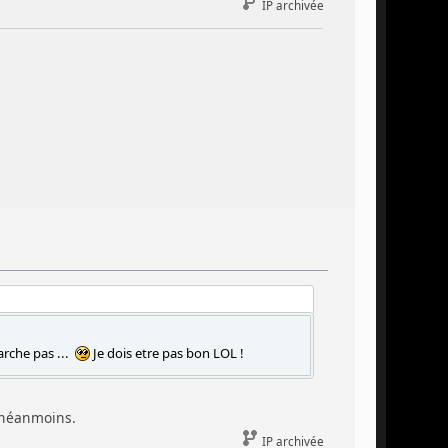
IP archivée
arche pas ...
Je dois etre pas bon LOL !
e néanmoins.
IP archivée