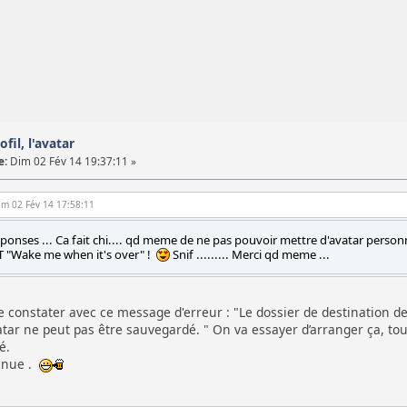
fil, l'avatar
e:
Dim 02 Fév 14 19:37:11 »
Dim 02 Fév 14 17:58:11
onses ... Ca fait chi.... qd meme de ne pas pouvoir mettre d'avatar personnal
 "Wake me when it's over" !
Snif ......... Merci qd meme ...
de constater avec ce message d'erreur : "Le dossier de destination des
vatar ne peut pas être sauvegardé. " On va essayer d’arranger ça, t
é.
enue .