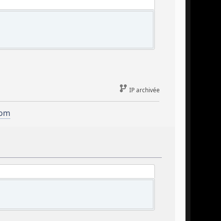
IP archivée
com