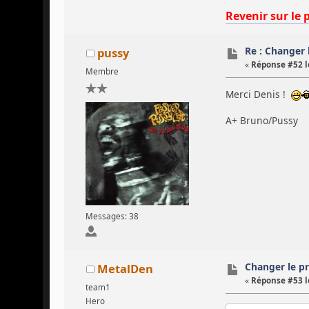
Revenir sur le 
Re : Changer l
pussy
«
Réponse #52 l
Membre
Merci Denis !
A+ Bruno/Pussy
Messages: 38
Changer le pro
MetalDen
«
Réponse #53 l
team1
Hero