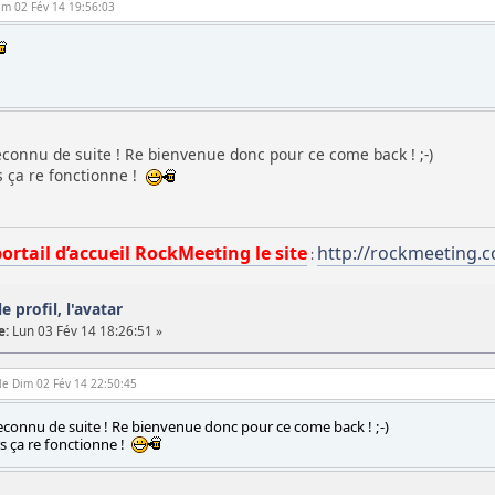
Dim 02 Fév 14 19:56:03
reconnu de suite ! Re bienvenue donc pour ce come back ! ;-)
s ça re fonctionne !
portail d’accueil RockMeeting le site
http://rockmeeting.
:
e profil, l'avatar
e:
Lun 03 Fév 14 18:26:51 »
le Dim 02 Fév 14 22:50:45
 reconnu de suite ! Re bienvenue donc pour ce come back ! ;-)
rs ça re fonctionne !