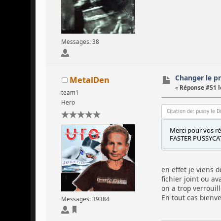
Messages: 38
Changer le pro
MetalDen
«
Réponse #51 l
team1
Hero
Citation de: pussy le 
Merci pour vos rép
FASTER PUSSYCAT
en effet je viens 
fichier joint ou a
on a trop verrouill
En tout cas bienv
Messages: 39384