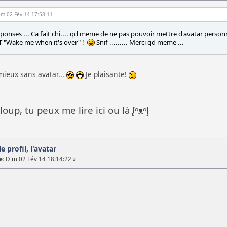
Dim 02 Fév 14 17:58:11
onses ... Ca fait chi.... qd meme de ne pas pouvoir mettre d'avatar personnal
 "Wake me when it's over" !
Snif ......... Merci qd meme ...
mieux sans avatar...
Je plaisante!
it loup, tu peux me lire
ici
ou
là
ᶘᵒᴥᵒᶅ
e profil, l'avatar
e:
Dim 02 Fév 14 18:14:22 »