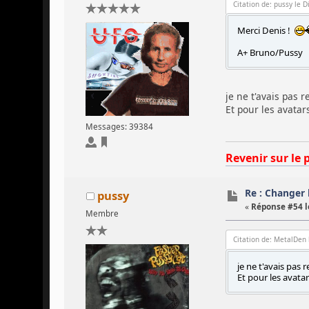
Citation de: pussy le 
Merci Denis !
A+ Bruno/Pussy
je ne t'avais pas 
Et pour les avatar
Messages: 39384
Revenir sur le 
Re : Changer l
pussy
«
Réponse #54 l
Membre
Citation de: MetalDen 
je ne t'avais pas
Et pour les avata