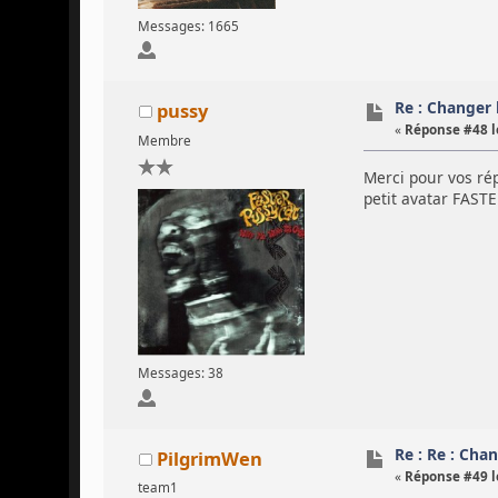
Messages: 1665
Re : Changer l
pussy
«
Réponse #48 l
Membre
Merci pour vos rép
petit avatar FAST
Messages: 38
Re : Re : Chan
PilgrimWen
«
Réponse #49 l
team1