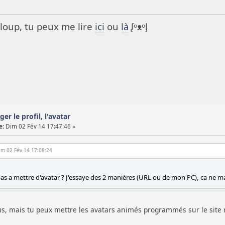
it loup, tu peux me lire
ici
ou
là
ᶘᵒᴥᵒᶅ
ger le profil, l'avatar
e:
Dim 02 Fév 14 17:47:46 »
Dim 02 Fév 14 17:08:24
 pas a mettre d'avatar ? J'essaye des 2 manières (URL ou de mon PC), ca ne m
lus, mais tu peux mettre les avatars animés programmés sur le sit