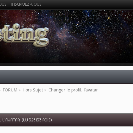
VOUS
INSCRIVEZ-VOUS
»
FORUM
»
Hors Sujet
»
Changer le profil, l'avatar
, L'AVATAR (LU 325133 FOIS)