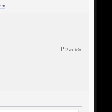
com
IP archivée