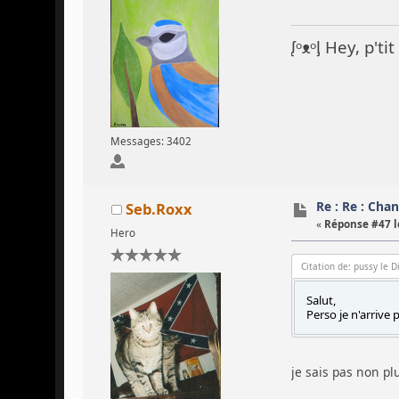
ᶘᵒᴥᵒᶅ Hey, p't
Messages: 3402
Re : Re : Chan
Seb.Roxx
«
Réponse #47 l
Hero
Citation de: pussy le 
Salut,
Perso je n'arrive
je sais pas non p