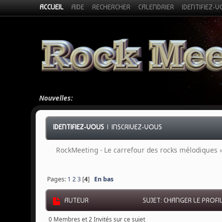
ACCUEIL
AIDE
RECHERCHER
CALENDRIER
IDENTIFIEZ-
Nouvelles:
IDENTIFIEZ-VOUS
|
INSCRIVEZ-VOUS
RockMeeting - Le carrefour des rocks mélodiques
Pages:
1
2
3
[
4
]
En bas
AUTEUR
SUJET: CHANGER LE PROFIL
0 Membres et 2 Invités sur ce sujet