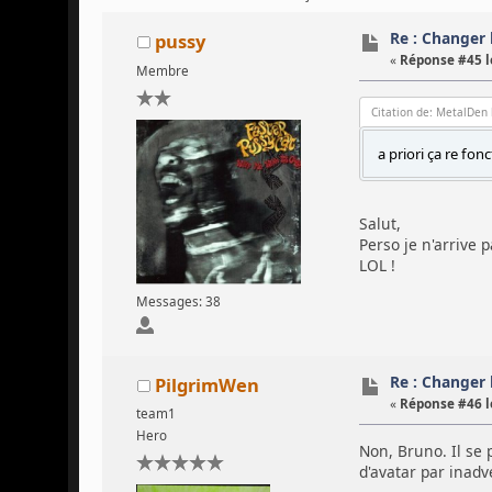
Re : Changer l
pussy
«
Réponse #45 l
Membre
Citation de: MetalDen 
a priori ça re fon
Salut,
Perso je n'arrive 
LOL !
Messages: 38
Re : Changer l
PilgrimWen
«
Réponse #46 l
team1
Hero
Non, Bruno. Il se
d'avatar par inad