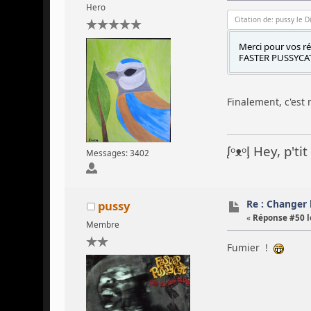
Hero
Citation de: pussy le 
Merci pour vos rép
FASTER PUSSYCAT
Finalement, c'est 
ᶘᵒᴥᵒᶅ Hey, p't
Messages: 3402
Re : Changer l
pussy
«
Réponse #50 l
Membre
Fumier !