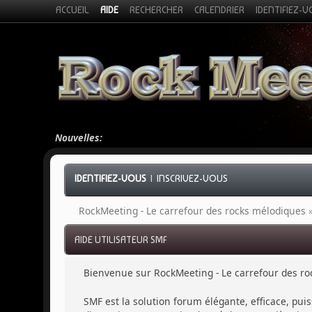
ACCUEIL
AIDE
RECHERCHER
CALENDRIER
IDENTIFIEZ-
Nouvelles:
IDENTIFIEZ-VOUS
|
INSCRIVEZ-VOUS
RockMeeting - Le carrefour des rocks mélodiques
AIDE UTILISATEUR SMF
Bienvenue sur RockMeeting - Le carrefour des ro
SMF est la solution forum élégante, efficace, puis