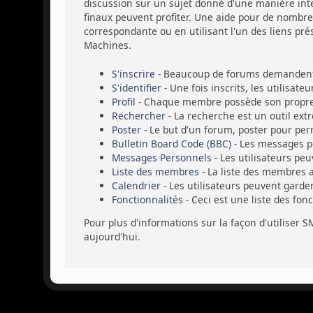
discussion sur un sujet donné d'une manière intel
finaux peuvent profiter. Une aide pour de nombreu
correspondante ou en utilisant l'un des liens pré
Machines.
S'inscrire
- Beaucoup de forums demandent a
S'identifier
- Une fois inscrits, les utilisat
Profil
- Chaque membre possède son propre 
Rechercher
- La recherche est un outil ext
Poster
- Le but d'un forum, poster pour perm
Bulletin Board Code (BBC)
- Les messages p
Messages Personnels
- Les utilisateurs pe
Liste des membres
- La liste des membres 
Calendrier
- Les utilisateurs peuvent garde
Fonctionnalités
- Ceci est une liste des fon
Pour plus d'informations sur la façon d'utiliser S
aujourd'hui.