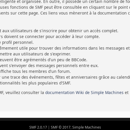
ligente et organisée. En outre, il possède un certain nombre de fon
ses fonctions de SMF peut être consultée en cliquant sur le point d
sents sur cette page. Ces liens vous mèneront à la documentation cen
ux utilisateurs de s'inscrire pour obtenir un accès complet.
eurs doivent se connecter pour accéder à leur compte.
profil personnel.
rêmement utile pour trouver des informations dans les messages et 
ettre aux utilisateurs de s'exprimer.
euvent être agrémentés d'un peu de BBCode.
uvent s'envoyer des messages personnels entre eux.
affiche tous les membres d'un forum.
r une trace des événements, fêtes et anniversaires grâce au calendr
ctionnalités les plus populaires d'SMF.
MF, veuillez consulter la
documentation Wiki de Simple Machines
et
SMF 2.0.17
|
SMF © 2017
,
Simple Machines