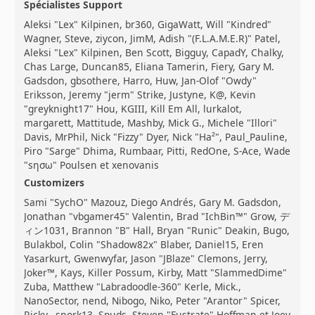
Spécialistes Support
Aleksi "Lex" Kilpinen, br360, GigaWatt, Will "Kindred"
Wagner, Steve, ziycon, JimM, Adish "(F.L.A.M.E.R)" Patel,
Aleksi "Lex" Kilpinen, Ben Scott, Bigguy, CapadY, Chalky,
Chas Large, Duncan85, Eliana Tamerin, Fiery, Gary M.
Gadsdon, gbsothere, Harro, Huw, Jan-Olof "Owdy"
Eriksson, Jeremy "jerm" Strike, Justyne, K@, Kevin
"greyknight17" Hou, KGIII, Kill Em All, lurkalot,
margarett, Mattitude, Mashby, Mick G., Michele "Illori"
Davis, MrPhil, Nick "Fizzy" Dyer, Nick "Ha²", Paul_Pauline,
Piro "Sarge" Dhima, Rumbaar, Pitti, RedOne, S-Ace, Wade
"sησω" Poulsen et xenovanis
Customizers
Sami "SychO" Mazouz, Diego Andrés, Gary M. Gadsdon,
Jonathan "vbgamer45" Valentin, Brad "IchBin™" Grow, デ
ィン1031, Brannon "B" Hall, Bryan "Runic" Deakin, Bugo,
Bulakbol, Colin "Shadow82x" Blaber, Daniel15, Eren
Yasarkurt, Gwenwyfar, Jason "JBlaze" Clemons, Jerry,
Joker™, Kays, Killer Possum, Kirby, Matt "SlammedDime"
Zuba, Matthew "Labradoodle-360" Kerle, Mick.,
NanoSector, nend, Nibogo, Niko, Peter "Arantor" Spicer,
Ricky., snork13, Spuds, Steven "Fustrate" Hoffman et Joey