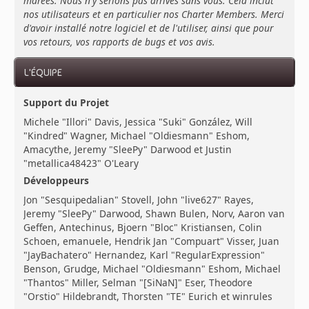
marées. Nous n'y serions pas arrivés sans vous. Cela inclut
nos utilisateurs et en particulier nos Charter Members. Merci
d'avoir installé notre logiciel et de l'utiliser, ainsi que pour
vos retours, vos rapports de bugs et vos avis.
L'ÉQUIPE
Support du Projet
Michele "Illori" Davis, Jessica "Suki" González, Will
"Kindred" Wagner, Michael "Oldiesmann" Eshom,
Amacythe, Jeremy "SleePy" Darwood et Justin
"metallica48423" O'Leary
Développeurs
Jon "Sesquipedalian" Stovell, John "live627" Rayes,
Jeremy "SleePy" Darwood, Shawn Bulen, Norv, Aaron van
Geffen, Antechinus, Bjoern "Bloc" Kristiansen, Colin
Schoen, emanuele, Hendrik Jan "Compuart" Visser, Juan
"JayBachatero" Hernandez, Karl "RegularExpression"
Benson, Grudge, Michael "Oldiesmann" Eshom, Michael
"Thantos" Miller, Selman "[SiNaN]" Eser, Theodore
"Orstio" Hildebrandt, Thorsten "TE" Eurich et winrules