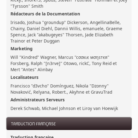
"Tyrsson" Smith
Rédacteurs de la Documentation
Irisado, Joshua "groundup" Dickerson, AngellinaBelle,
Chainy, Daniel Diehl, Dannii Willis, emanuele, Graeme
Spence, Jack "akabugeyes" Thorsen, Jade Elizabeth
Trainor et Peter Duggan
Marketing
Will "Kindred" Wagner, Marcus "cσσкιє мσηѕтєя"
Forsberg, Ralph "[n3rve]" Otowo, rickC, Tony Reid et
Mert "Antes" Alınbay
Localisateurs
Francisco "d3vcho" Domínguez, Nikola "Dzonny"
Novaković, Relyana, Robert., Akyhne et GravuTrad
Administrateurs Serveurs
Derek Schwab, Michael Johnson et Liroy van Hoewijk
TRADUCTION FRANÇAISE
Traduction française