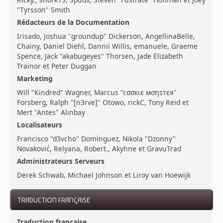
"Tyrsson" Smith
Rédacteurs de la Documentation
Irisado, Joshua "groundup" Dickerson, AngellinaBelle,
Chainy, Daniel Diehl, Dannii Willis, emanuele, Graeme
Spence, Jack "akabugeyes" Thorsen, Jade Elizabeth
Trainor et Peter Duggan
Marketing
Will "Kindred" Wagner, Marcus "cσσкιє мσηѕтєя"
Forsberg, Ralph "[n3rve]" Otowo, rickC, Tony Reid et
Mert "Antes" Alınbay
Localisateurs
Francisco "d3vcho" Domínguez, Nikola "Dzonny"
Novaković, Relyana, Robert., Akyhne et GravuTrad
Administrateurs Serveurs
Derek Schwab, Michael Johnson et Liroy van Hoewijk
TRADUCTION FRANÇAISE
Traduction française