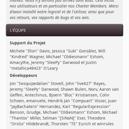
marées. Nous n'y serions pas arrivés sans vous. Cela inclut
nos utilisateurs et en particulier nos Charter Members. Merci
d'avoir installé notre logiciel et de l'utiliser, ainsi que pour
vos retours, vos rapports de bugs et vos avis.
L'ÉQUIPE
Support du Projet
Michele "Illori" Davis, Jessica "Suki" González, Will
"Kindred" Wagner, Michael "Oldiesmann" Eshom,
Amacythe, Jeremy "SleePy" Darwood et Justin
"metallica48423" O'Leary
Développeurs
Jon "Sesquipedalian" Stovell, John "live627" Rayes,
Jeremy "SleePy" Darwood, Shawn Bulen, Norv, Aaron van
Geffen, Antechinus, Bjoern "Bloc" Kristiansen, Colin
Schoen, emanuele, Hendrik Jan "Compuart" Visser, Juan
"JayBachatero" Hernandez, Karl "RegularExpression"
Benson, Grudge, Michael "Oldiesmann" Eshom, Michael
"Thantos" Miller, Selman "[SiNaN]" Eser, Theodore
"Orstio" Hildebrandt, Thorsten "TE" Eurich et winrules