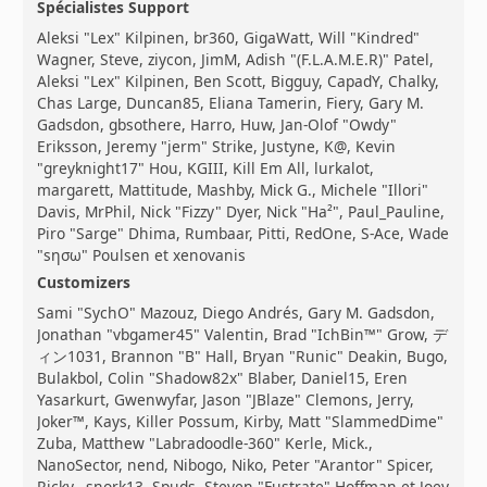
Spécialistes Support
Aleksi "Lex" Kilpinen, br360, GigaWatt, Will "Kindred"
Wagner, Steve, ziycon, JimM, Adish "(F.L.A.M.E.R)" Patel,
Aleksi "Lex" Kilpinen, Ben Scott, Bigguy, CapadY, Chalky,
Chas Large, Duncan85, Eliana Tamerin, Fiery, Gary M.
Gadsdon, gbsothere, Harro, Huw, Jan-Olof "Owdy"
Eriksson, Jeremy "jerm" Strike, Justyne, K@, Kevin
"greyknight17" Hou, KGIII, Kill Em All, lurkalot,
margarett, Mattitude, Mashby, Mick G., Michele "Illori"
Davis, MrPhil, Nick "Fizzy" Dyer, Nick "Ha²", Paul_Pauline,
Piro "Sarge" Dhima, Rumbaar, Pitti, RedOne, S-Ace, Wade
"sησω" Poulsen et xenovanis
Customizers
Sami "SychO" Mazouz, Diego Andrés, Gary M. Gadsdon,
Jonathan "vbgamer45" Valentin, Brad "IchBin™" Grow, デ
ィン1031, Brannon "B" Hall, Bryan "Runic" Deakin, Bugo,
Bulakbol, Colin "Shadow82x" Blaber, Daniel15, Eren
Yasarkurt, Gwenwyfar, Jason "JBlaze" Clemons, Jerry,
Joker™, Kays, Killer Possum, Kirby, Matt "SlammedDime"
Zuba, Matthew "Labradoodle-360" Kerle, Mick.,
NanoSector, nend, Nibogo, Niko, Peter "Arantor" Spicer,
Ricky., snork13, Spuds, Steven "Fustrate" Hoffman et Joey