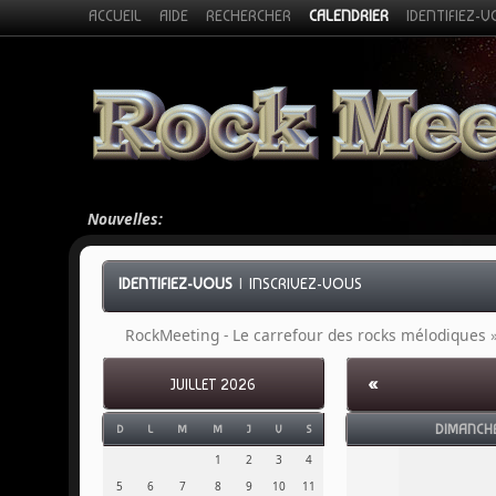
ACCUEIL
AIDE
RECHERCHER
CALENDRIER
IDENTIFIEZ-
Nouvelles:
IDENTIFIEZ-VOUS
|
INSCRIVEZ-VOUS
RockMeeting - Le carrefour des rocks mélodiques
«
JUILLET 2026
DIMANCH
D
L
M
M
J
V
S
1
2
3
4
5
6
7
8
9
10
11