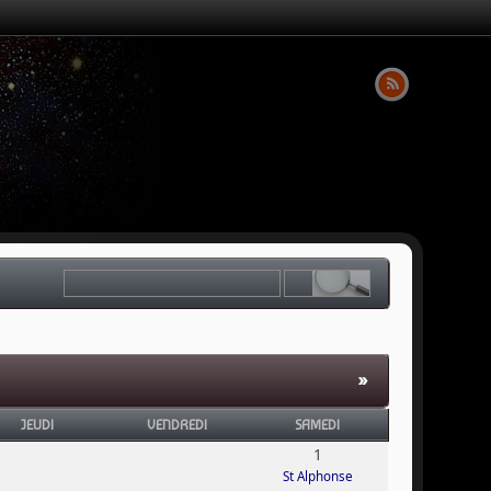
»
JEUDI
VENDREDI
SAMEDI
1
St Alphonse