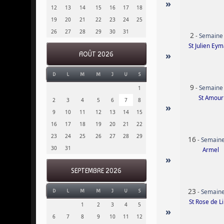
»
12
13
14
15
16
17
18
19
20
21
22
23
24
25
26
27
28
29
30
31
2
-
Semaine
St Julien Ey
»
AOÛT 2026
D
L
M
M
J
V
S
9
-
Semaine
1
St Amour
2
3
4
5
6
7
8
»
9
10
11
12
13
14
15
16
17
18
19
20
21
22
23
24
25
26
27
28
29
16
-
Semaine
30
31
Armel
»
SEPTEMBRE 2026
23
-
Semaine
D
L
M
M
J
V
S
St Rose de L
1
2
3
4
5
»
6
7
8
9
10
11
12