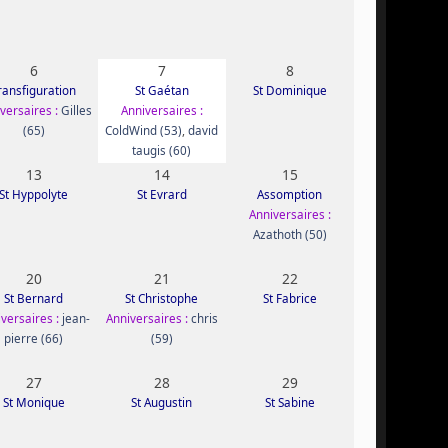
6
7
8
ransfiguration
St Gaétan
St Dominique
versaires :
Gilles
Anniversaires :
(65)
ColdWind (53)
,
david
taugis (60)
13
14
15
St Hyppolyte
St Evrard
Assomption
Anniversaires :
Azathoth (50)
20
21
22
St Bernard
St Christophe
St Fabrice
versaires :
jean-
Anniversaires :
chris
pierre (66)
(59)
27
28
29
St Monique
St Augustin
St Sabine