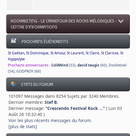
ROCKMEETING - LE CARREFOUR DES ROCKS MÉLODIQUES -
CENTRE D'INFORMATIONS
PROCHAINS ÉVÉNEMENTS
St Gaétan, St Dominique, St Amour, St Laurent, St Claire, St Clarisse, St
Hyppolyte
Prochains anniversaires :
ColdWind
(53)
,
david taugis
(60)
,
Dovilotinel
(54)
,
GODFROY (66)
STATS DU FORUM
101097 Messages dans 8254 Sujets par 3240 Membres.
Dernier membre:
Stef B.
Dernier message:
"
Crescendo Festival Rock ...
"
( Lun 03
Août 26 10:32:40 )
Voir les plus récents messages du forum.
[plus de stats]