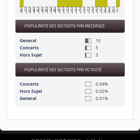
0
1
2
3
4
5
6
7
8
9
10
11
12
13
14
15
16
17
18
19
20
21
22
23
POPULARITÉ DES SECTIONS PAR MESSAGES
General
10
Concerts
5
Hors Sujet
3
POPULARITÉ DES SECTIONS PAR ACTIVITÉ
Concerts
0.04%
Hors Sujet
0.02%
General
0.01%