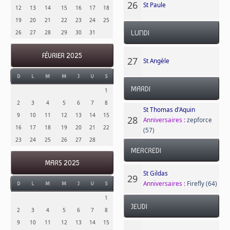
26
St Paule
12
13
14
15
16
17
18
19
20
21
22
23
24
25
26
27
28
29
30
31
LUNDI
FÉVRIER 2025
27
St Angèle
D
L
M
M
J
V
S
MARDI
1
2
3
4
5
6
7
8
St Thomas d'Aquin
9
10
11
12
13
14
15
28
Anniversaires :
zepforce
16
17
18
19
20
21
22
(57)
23
24
25
26
27
28
MERCREDI
MARS 2025
St Gildas
29
Anniversaires :
Firefly (64)
D
L
M
M
J
V
S
1
JEUDI
2
3
4
5
6
7
8
9
10
11
12
13
14
15