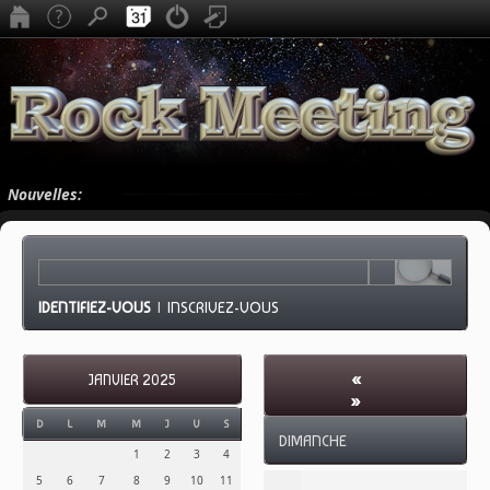
Nouvelles:
IDENTIFIEZ-VOUS
|
INSCRIVEZ-VOUS
«
JANVIER 2025
»
JANVIER 2025
-
D
L
M
M
J
V
S
DIMANCHE
SEMAINE 5
1
2
3
4
5
6
7
8
9
10
11