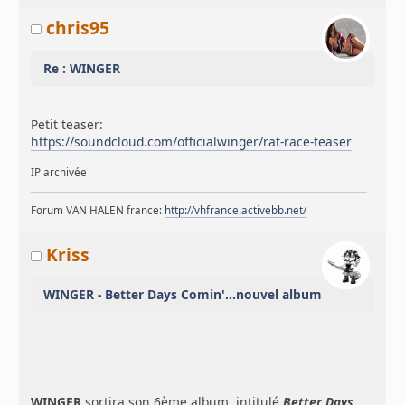
chris95
Re : WINGER
Petit teaser:
https://soundcloud.com/officialwinger/rat-race-teaser
IP archivée
Forum VAN HALEN france:
http://vhfrance.activebb.net/
Kriss
WINGER - Better Days Comin'...nouvel album
WINGER
sortira son 6ème album, intitulé
Better Days