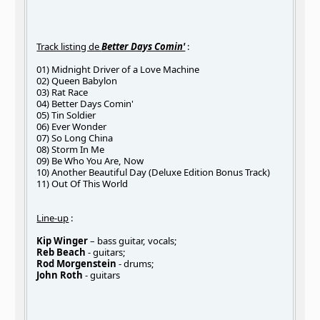
Track listing de
Better Days Comin'
:
01) Midnight Driver of a Love Machine
02) Queen Babylon
03) Rat Race
04) Better Days Comin'
05) Tin Soldier
06) Ever Wonder
07) So Long China
08) Storm In Me
09) Be Who You Are, Now
10) Another Beautiful Day (Deluxe Edition Bonus Track)
11) Out Of This World
Line-up
:
Kip Winger
– bass guitar, vocals;
Reb Beach
- guitars;
Rod Morgenstein
- drums;
John Roth
- guitars