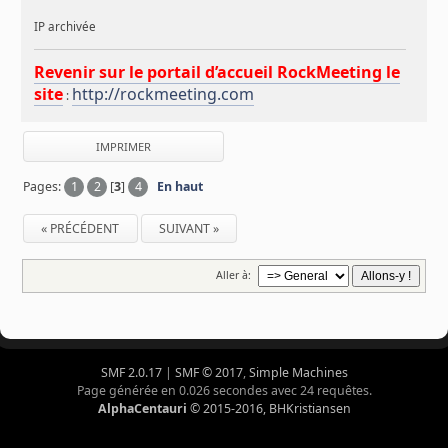
IP archivée
Revenir sur le portail d’accueil RockMeeting le
site
http://rockmeeting.com
:
IMPRIMER
Pages:
1
2
[
3
]
4
En haut
« PRÉCÉDENT
SUIVANT »
Aller à:
SMF 2.0.17
|
SMF © 2017
,
Simple Machines
Page générée en 0.026 secondes avec 24 requêtes.
AlphaCentauri
© 2015-2016, BHKristiansen