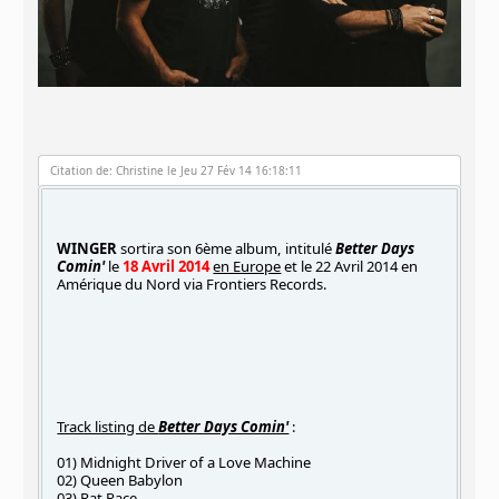
Citation de: Christine le Jeu 27 Fév 14 16:18:11
WINGER
sortira son 6ème album, intitulé
Better Days
Comin'
le
18 Avril 2014
en Europe
et le 22 Avril 2014 en
Amérique du Nord via Frontiers Records.
Track listing de
Better Days Comin'
:
01) Midnight Driver of a Love Machine
02) Queen Babylon
03) Rat Race