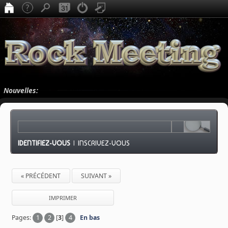
Nouvelles:
IDENTIFIEZ-VOUS
|
INSCRIVEZ-VOUS
« PRÉCÉDENT
SUIVANT »
IMPRIMER
Pages:
1
2
[
3
]
4
En bas