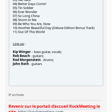
04) Better Days Comin'
05) Tin Soldier
06) Ever Wonder
07) So Long China
08) Storm In Me
09) Be Who You Are, Now
10) Another Beautiful Day (Deluxe Edition Bonus Track)
11) Out Of This World
Line-up
:
Kip Winger
– bass guitar, vocals;
Reb Beach
- guitars;
Rod Morgenstein
- drums;
John Roth
- guitars
IP archivée
Revenir sur le portail d’accueil RockMeeting le
site
http://rockmeeting.com