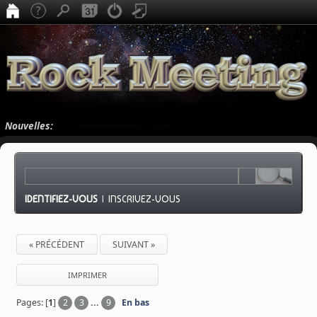
Nouvelles:
IDENTIFIEZ-VOUS
|
INSCRIVEZ-VOUS
« PRÉCÉDENT
SUIVANT »
IMPRIMER
Pages: [
1
]
2
3
...
9
En bas