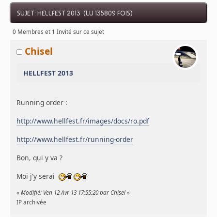
SUJET: HELLFEST 2013 (LU 135809 FOIS)
0 Membres et 1 Invité sur ce sujet
Chisel
HELLFEST 2013
Running order :
http://www.hellfest.fr/images/docs/ro.pdf
http://www.hellfest.fr/running-order
Bon, qui y va ?
Moi j'y serai
«
Modifié: Ven 12 Avr 13 17:55:20 par Chisel
»
IP archivée