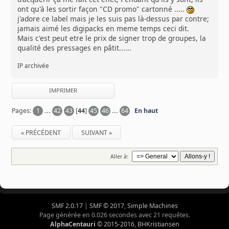
ont qu'à les sortir façon "CD promo" cartonné .....
j'adore ce label mais je les suis pas là-dessus par contre;
jamais aimé les digipacks en meme temps ceci dit.
Mais c'est peut etre le prix de signer trop de groupes, la
qualité des pressages en pâtit......
IP archivée
IMPRIMER
Pages:
1
...
42
43
[
44
]
45
46
...
64
En haut
« PRÉCÉDENT
SUIVANT »
Aller à:
SMF 2.0.17
|
SMF © 2017
,
Simple Machines
Page générée en 0.026 secondes avec 21 requêtes.
AlphaCentauri
© 2015-2016, BHKristiansen