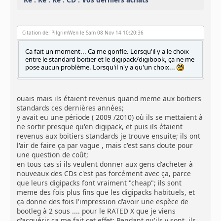
Citation de: PilgrimWen le Sam 08 Nov 14 10:20:36
Ca fait un moment... Ca me gonfle. Lorsqu'il y a le choix
entre le standard boitier et le digipack/digibook, ça ne me
pose aucun problème. Lorsqu'il n'y a qu'un choix...
ouais mais ils étaient revenus quand meme aux boitiers
standards ces dernières années;
y avait eu une période ( 2009 /2010) où ils se mettaient à
ne sortir presque qu'en digipack, et puis ils étaient
revenus aux boitiers standards je trouve ensuite; ils ont
l'air de faire ça par vague , mais c'est sans doute pour
une question de coût;
en tous cas si ils veulent donner aux gens d'acheter à
nouveaux des CDs c'est pas forcément avec ça, parce
que leurs digipacks font vraiment "cheap"; ils sont
meme des fois plus fins que les digipacks habituels, et
ça donne des fois l'impression d'avoir une espèce de
bootleg à 2 sous .... pour le RATED X que je viens
d'acquérir ça me fait cet effet; Pendant qu'ils y sont, ils