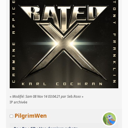
«
Modifié: Sam 08 Nov 14 03:04:21 par Seb.Roxx
»
IP archivée
PilgrimWen