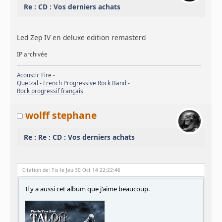
Re : CD : Vos derniers achats
Led Zep IV en deluxe edition remasterd
IP archivée
Acoustic Fire
-
Quetzal - French Progressive Rock Band
-
Rock progressif français
wolff stephane
Re : Re : CD : Vos derniers achats
Citation de: Tis le Jeu 30 Oct 14 22:22:46
Il y a aussi cet album que j'aime beaucoup.