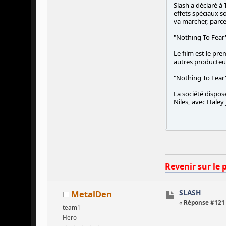
Slash a déclaré à
effets spéciaux so
va marcher, parce
"Nothing To Fear"
Le film est le pre
autres producteu
"Nothing To Fear" 
La société dispos
Niles, avec Haley
Revenir sur le 
SLASH
MetalDen
«
Réponse #121 
team1
Hero