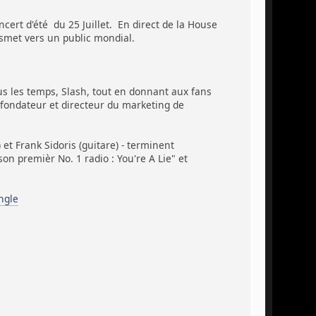
t d'été du 25 Juillet. En direct de la House
nsmet vers un public mondial.
us les temps, Slash, tout en donnant aux fans
fondateur et directeur du marketing de
 et Frank Sidoris (guitare) - terminent
n premièr No. 1 radio : You're A Lie" et
ngle