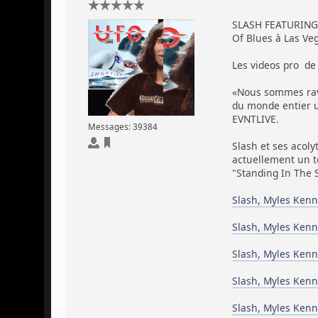
SLASH FEATURING M
Of Blues à Las Veg
Les videos pro de 
«Nous sommes ravis
du monde entier u
EVNTLIVE.
Messages: 39384
Slash et ses acoly
actuellement un to
"Standing In The 
Slash, Myles Kenn
Slash, Myles Kenn
Slash, Myles Kenn
Slash, Myles Kenn
Slash, Myles Kenn