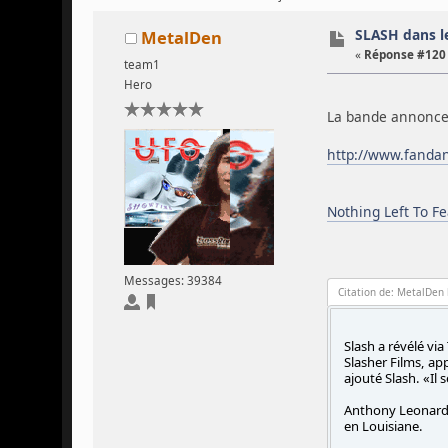
SLASH dans le
MetalDen
«
Réponse #120 
team1
Hero
La bande annonce 
http://www.fandan
Nothing Left To F
Messages: 39384
Citation de: MetalDen 
Slash a révélé vi
Slasher Films, ap
ajouté Slash. «Il 
Anthony Leonardi 
en Louisiane.