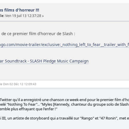
s films d'horreur !!!
le:
Ven 19 Juil 13 12:37:28 »
de ce premier film d'horreur de Slash :
go.com/movie-trailer/exclusive:_nothing_left_to_fear__trailer_with
ear Soundtrack - SLASH Pledge Music Campaign
le Dim 02 Déc 12 12:09:43
a Twitter qu'il a enregistré une chanson ce week-end pour le premier film d'h
pelé "Nothing To Fear".. "Myles [Kennedy, chanteur du groupe solo de Slash
semble plus effrayant que l'enfer !"
III, un artiste de storyboard qui a travaillé sur "Rango" et "47 Ronin", met 