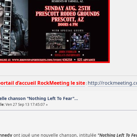
portail d’accueil RockMeeting le site
http://rockmeeting.
:
lle chanson "Nothing Left To Fear"...
le:
Ven 27 Sep 13 17:45:07 »
nnedy
ont joué une nouvelle chanson, intitulée
"Nothing Left To Fe