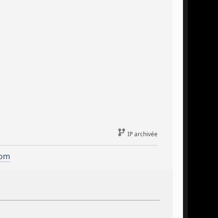
IP archivée
com