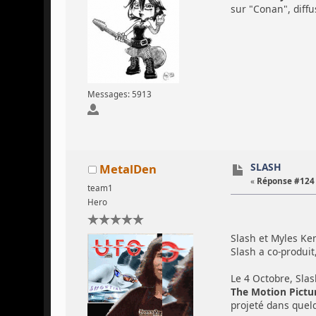
sur "Conan", diffu
Messages: 5913
SLASH
MetalDen
«
Réponse #124 
team1
Hero
Slash et Myles Ke
Slash a co-produit
Le 4 Octobre, Slas
The Motion Pictu
projeté dans quelq