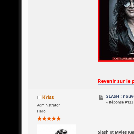
Revenir sur le 
SLASH : nouve
Kriss
«
Réponse #123 
Administrator
Hero
Slash
et
Myles Ke