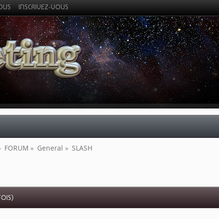
VOUS
INSCRIVEZ-VOUS
»
FORUM
»
General
»
SLASH
FOIS)