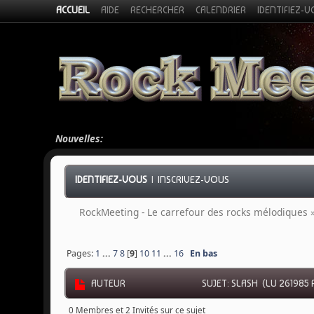
ACCUEIL
AIDE
RECHERCHER
CALENDRIER
IDENTIFIEZ-
Nouvelles:
IDENTIFIEZ-VOUS
|
INSCRIVEZ-VOUS
RockMeeting - Le carrefour des rocks mélodiques
Pages:
1
...
7
8
[
9
]
10
11
...
16
En bas
AUTEUR
SUJET: SLASH (LU 261985 
0 Membres et 2 Invités sur ce sujet