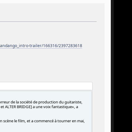
_fandango_intro-trailer/166316/2397283618
orreur de la société de production du guitariste,
 et ALTER BRIDGE] a une voix fantastique», a
en scène le film, et a commencé à tourner en mai,