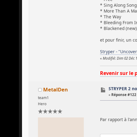
* Sing Along Song
* More Than A M
* The Way
* Bleeding From I
* Blackened (new)
et pour finir, un 
Stryper - "Uncove
«
Modifié: Dim 02 Déc 
Revenir sur le 
STRYPER 2 no
MetalDen
«
Réponse #122 
team1
Hero
Par rapport à l'an