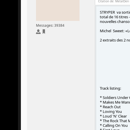
Citation de: MetalDen 
STRYPER va sortir
total de 16 titre
nouvelles chanson
Messages: 39384
Michel Sweet: «L
2 extraits des 2 n
Track listing:
* Soldiers Unde
* Makes Me Wann
* Reach Out
* Loving You
* Loud 'N' Clear
* The Rock That 
* Calling On You