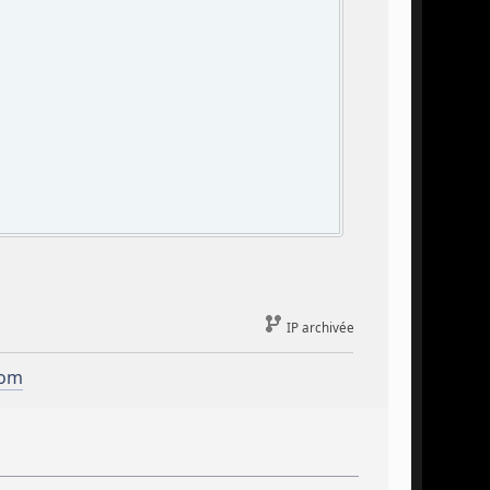
IP archivée
com