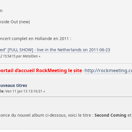
an
nside Out (new)
concert complet en Hollande en 2011 :
red" [FULL SHOW] - live in the Netherlands on 2011-06-23
12 15:54:15 par MetalDen
»
portail d’accueil RockMeeting le site
http://rockmeeting.
:
uveaux titres
le:
Ven 11 Jan 13 13:16:31 »
nonce du nouvel album ci-dessous, voici le titre :
Second Coming
et