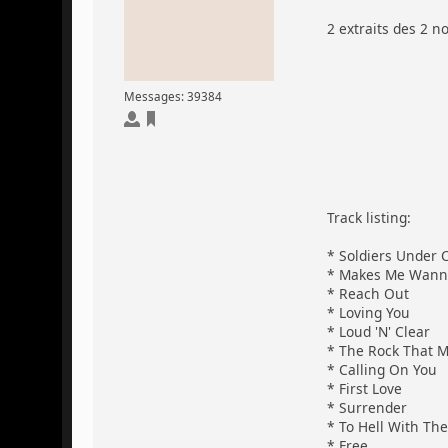
2 extraits des 2 no
Messages: 39384
Track listing:
* Soldiers Under
* Makes Me Wann
* Reach Out
* Loving You
* Loud 'N' Clear
* The Rock That M
* Calling On You
* First Love
* Surrender
* To Hell With The
* Free