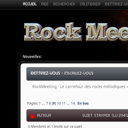
ACCUEIL
AIDE
RECHERCHER
CALENDRIER
IDENTIFIEZ-
Nouvelles:
IDENTIFIEZ-VOUS
|
INSCRIVEZ-VOUS
RockMeeting - Le carrefour des rocks mélodiques
Pages:
1
...
7
8
[
9
]
10
11
...
14
En bas
AUTEUR
SUJET: STRYPER (LU 29412
0 Membres et 1 Invité sur ce sujet