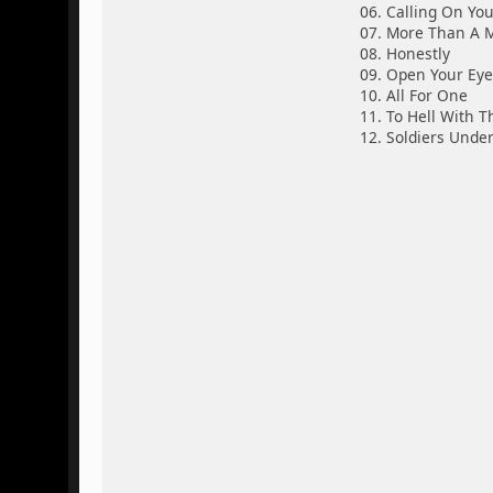
06. Calling On Yo
07. More Than A 
08. Honestly
09. Open Your Eye
10. All For One
11. To Hell With T
12. Soldiers Und