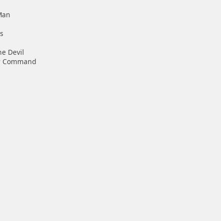
u
Man
s
he Devil
er Command