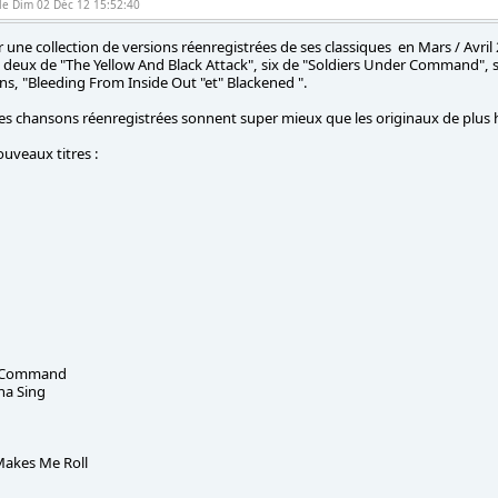
le Dim 02 Déc 12 15:52:40
 une collection de versions réenregistrées de ses classiques en Mars / Avril
s - deux de "The Yellow And Black Attack", six de "Soldiers Under Command", s
s, "Bleeding From Inside Out "et" Blackened ".
es chansons réenregistrées sonnent super mieux que les originaux de plus 
ouveaux titres :
r Command
a Sing
Makes Me Roll