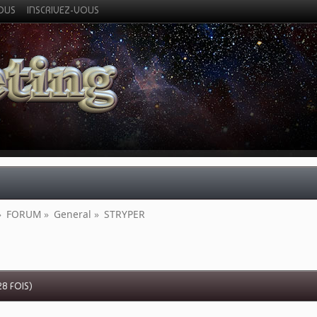
VOUS
INSCRIVEZ-VOUS
»
FORUM
»
General
»
STRYPER
8 FOIS)