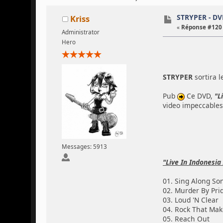
STRYPER - DVD
Kriss
«
Réponse #120 
Administrator
Hero
STRYPER
sortira l
Pub
Ce DVD,
"L
video impeccables
Messages: 5913
"Live In Indonesia
01. Sing Along So
02. Murder By Pri
03. Loud 'N Clear
04. Rock That Mak
05. Reach Out