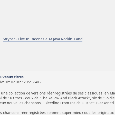
Stryper - Live In Indonesia At Java Rockin' Land
uveaux titres
le:
Dim 02 Déc 12 15:52:40 »
une collection de versions réenregistrées de ses classiques en Mar
l de 16 titres - deux de "The Yellow And Black Attack", six de "Sol
deux nouvelles chansons, "Bleeding From Inside Out "et" Blackened 
s chansons réenregistrées sonnent super mieux que les originaux 