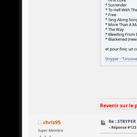
* First Love
* Surrender
* To Hell With The
* Free
* Sing Along Son
* More Than A M
* The Way
* Bleeding From 
* Blackened (new
et pour finir, un
Stryper - "Uncove
Revenir sur le 
Re : STRYPER
chris95
«
Réponse #123 
Super Membre