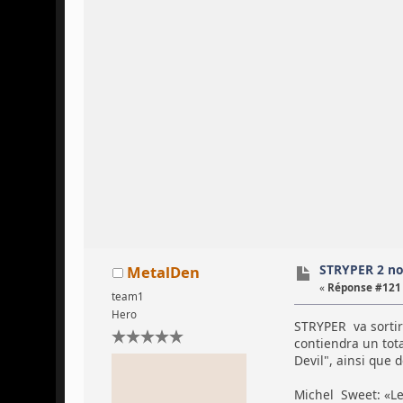
STRYPER 2 no
MetalDen
«
Réponse #121 
team1
Hero
STRYPER va sortir 
contiendra un tota
Devil", ainsi que 
Michel Sweet: «Le