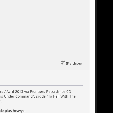
IP archivée
s / Avril 2013 via Frontiers Records. Le CD
diers Under Command", six de "To Hell With The
".
de plus heavy».