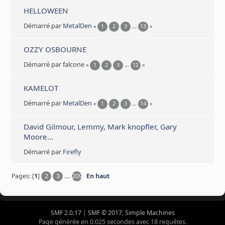
HELLOWEEN
Démarré par
MetalDen
«
1
2
3
...
13
»
OZZY OSBOURNE
Démarré par falcone
«
1
2
3
...
12
»
KAMELOT
Démarré par
MetalDen
«
1
2
3
...
14
»
David Gilmour, Lemmy, Mark knopfler, Gary
Moore...
Démarré par
Firefly
Pages: [
1
]
2
3
...
209
En haut
SMF 2.0.17
|
SMF © 2017
,
Simple Machines
Page générée en 0.025 secondes avec 18 requêtes.