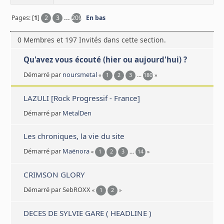
Pages: [
1
]
2
3
...
209
En bas
0 Membres et 197 Invités dans cette section.
Qu'avez vous écouté (hier ou aujourd'hui) ?
Démarré par
noursmetal
«
1
2
3
...
180
»
LAZULI [Rock Progressif - France]
Démarré par
MetalDen
Les chroniques, la vie du site
Démarré par
Maënora
«
1
2
3
...
14
»
CRIMSON GLORY
Démarré par SebROXX
«
1
2
»
DECES DE SYLVIE GARE ( HEADLINE )