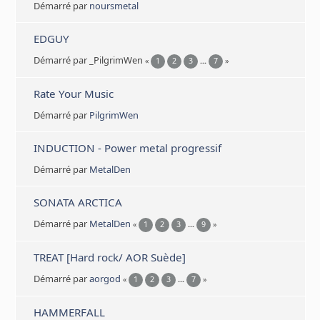
Démarré par
noursmetal
EDGUY
Démarré par _PilgrimWen
«
1
2
3
...
7
»
Rate Your Music
Démarré par
PilgrimWen
INDUCTION - Power metal progressif
Démarré par
MetalDen
SONATA ARCTICA
Démarré par
MetalDen
«
1
2
3
...
9
»
TREAT [Hard rock/ AOR Suède]
Démarré par
aorgod
«
1
2
3
...
7
»
HAMMERFALL