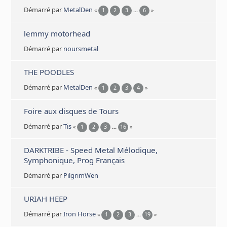
Démarré par
MetalDen
«
1
2
3
...
6
»
lemmy motorhead
Démarré par
noursmetal
THE POODLES
Démarré par
MetalDen
«
1
2
3
4
»
Foire aux disques de Tours
Démarré par
Tis
«
1
2
3
...
16
»
DARKTRIBE - Speed Metal Mélodique,
Symphonique, Prog Français
Démarré par
PilgrimWen
URIAH HEEP
Démarré par
Iron Horse
«
1
2
3
...
19
»