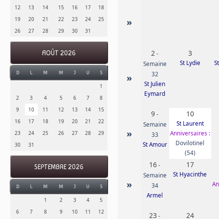
12
13
14
15
16
17
18
19
20
21
22
23
24
25
»
26
27
28
29
30
31
2
3
AOÛT 2026
-
St Lydie
S
Semaine
D
L
M
M
J
V
S
32
»
St Julien
1
Eymard
2
3
4
5
6
7
8
9
10
11
12
13
14
15
9
10
-
16
17
18
19
20
21
22
St Laurent
Semaine
»
Anniversaires :
23
24
25
26
27
28
29
33
Dovilotinel
St Amour
30
31
(54)
16
17
-
SEPTEMBRE 2026
St Hyacinthe
Semaine
»
An
34
D
L
M
M
J
V
S
Armel
1
2
3
4
5
6
7
8
9
10
11
12
23
24
-