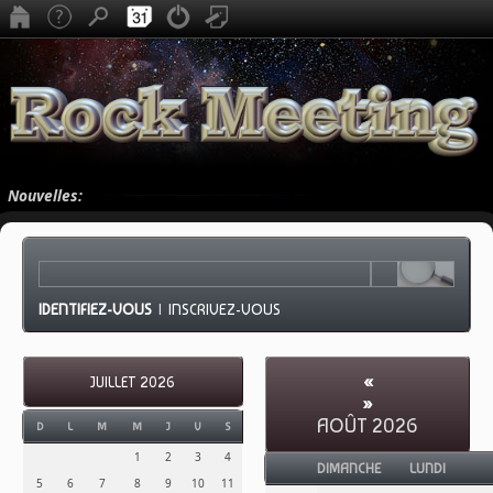
Nouvelles:
IDENTIFIEZ-VOUS
|
INSCRIVEZ-VOUS
«
JUILLET 2026
»
AOÛT 2026
D
L
M
M
J
V
S
1
2
3
4
DIMANCHE
LUNDI
5
6
7
8
9
10
11