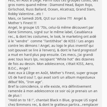
Fest, en Août à Liège. Parmi tous ces groupes cultes, des
gros noms quand même : Diamond Head, Bajon Rojo,
Girlschool, Russ Ballard, Ocean, Alcatrazz, Grand Slam,
Robby Valentine...etc !
Mais, ce Samedi 20/8, QUI sur scène ??!! Angel &
Mother's Finest !!!
Angel, le groupe US '70s, celui-là même découvert par
Gene Simmons, signé sur le même label, Casablanca
rec., & dont les costumes, le look, le marketing ont aidé
à le "vendre" comme "l'antithèse" de KISS ! Les anges
contre les démons ! Angel, au logo le plus inventif qui
soit (pouvait se lire à l'envers), & dont le hard progressif
a mué en hard plus pop ensuite. Ces mecs, j'ai grandi
avec tous leurs lps, recopiant "White hot" des dizaines
de fois au dessin. Mon adolescence, c'était KISS, Aero,
B.O.C., Angel !
Avec eux à LIège en Août, Mother's Finest, super groupe
US de hard soul ?, qui avait sorti un album majestueux
début"80s, "Iron age".
Bref la coïncidence, si elle existe, m'a définitivement
ramenée à mon adolescence ce soir où je prenais un an
de plus !
"Hold on to 18 !", chantait Black n Blue, groupe US signé
chez $immons rec, & dont le gratteux partira...remplacer