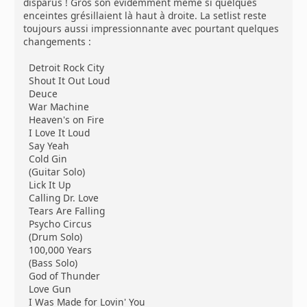
disparus ! Gros son évidemment même si quelques
enceintes grésillaient là haut à droite. La setlist reste
toujours aussi impressionnante avec pourtant quelques
changements :
Detroit Rock City
Shout It Out Loud
Deuce
War Machine
Heaven's on Fire
I Love It Loud
Say Yeah
Cold Gin
(Guitar Solo)
Lick It Up
Calling Dr. Love
Tears Are Falling
Psycho Circus
(Drum Solo)
100,000 Years
(Bass Solo)
God of Thunder
Love Gun
I Was Made for Lovin' You