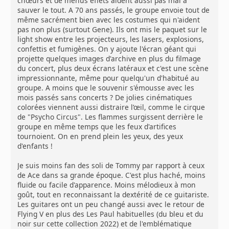
chœurs et de menus effets aident aussi pas mal à
sauver le tout. A 70 ans passés, le groupe envoie tout de
même sacrément bien avec les costumes qui n'aident
pas non plus (surtout Gene). Ils ont mis le paquet sur le
light show entre les projecteurs, les lasers, explosions,
confettis et fumigènes. On y ajoute l'écran géant qui
projette quelques images d'archive en plus du filmage
du concert, plus deux écrans latéraux et c'est une scène
impressionnante, même pour quelqu'un d'habitué au
groupe. A moins que le souvenir s'émousse avec les
mois passés sans concerts ? De jolies cinématiques
colorées viennent aussi distraire l’œil, comme le cirque
de "Psycho Circus". Les flammes surgissent derrière le
groupe en même temps que les feux d'artifices
tournoient. On en prend plein les yeux, des yeux
d'enfants !
Je suis moins fan des soli de Tommy par rapport à ceux
de Ace dans sa grande époque. C'est plus haché, moins
fluide ou facile d'apparence. Moins mélodieux à mon
goût, tout en reconnaissant la dextérité de ce guitariste.
Les guitares ont un peu changé aussi avec le retour de
Flying V en plus des Les Paul habituelles (du bleu et du
noir sur cette collection 2022) et de l'emblématique