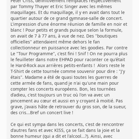
Peter Criss, définitivement remplacés respectivement
par Tommy Thayer et Eric Singer avec les mêmes
maquillages. Et du maquillage, il y en avait dans tout le
quartier autour de ce grand gymnase-salle de concert.
L'impression d'une énorme réunion de famille en noir et
blanc ! Pour petits et grands puisque selon la formule,
on avait de 7 à 77 ans, à vue de nez. Des "boutiques
officielles" attendaient même dehors le fan
collectionneur en puissance avec les goodies. Par contre
Le "Tour Programme", c'est fini ! Snif ! On ne pourra plus
le feuilleter dans notre EHPAD pour raconter ce qu'était
le Hard-Rock aux arrières petits-enfants ! Alors reste le
T-Shirt de cette tournée comme souvenir pour dire : "J'y
étais". Madame a été de quasi toutes les guerres de
cette armée de fans, quand je n'ai qu'une main pour
compter les concerts européens. Bon, les tournées
d'adieu, c'est toujours un truc où l'on va avec un
pincement au cœur et aussi en y croyant à moitié. Pas
grave, j'avais hâte de retrouver du gros son, de la sueur,
des cris...Bref un concert live !
Ce qui est sympa dans les concerts, c'est de rencontrer
d'autres fans et avec KISS, ça se fait dans la joie et la
bonne humeur (qui a dit et l'alcool...?). Ainsi, avec