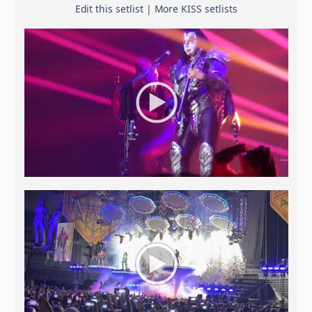
Edit this setlist
|
More KISS setlists