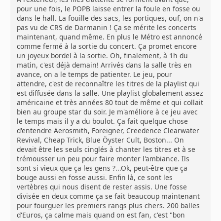
pour une fois, le POPB laisse entrer la foule en fosse ou
dans le hall. La fouille des sacs, les portiques, ouf, on n'a
pas vu de CRS de Darmanin ! Ça se mérite les concerts
maintenant, quand même. En plus le Métro est annoncé
comme fermé à la sortie du concert. Ça promet encore
un joyeux bordel à la sortie. Oh, finalement, à 1h du
matin, c'est déjà demain! Arrivés dans la salle très en
avance, on a le temps de patienter. Le jeu, pour
attendre, c'est de reconnaître les titres de la playlist qui
est diffusée dans la salle. Une playlist globalement assez
américaine et très années 80 tout de même et qui collait
bien au groupe star du soir. Je m'améliore à ce jeu avec
le temps mais il y a du boulot. Ça fait quelque chose
d'entendre Aerosmith, Foreigner, Creedence Clearwater
Revival, Cheap Trick, Blue Öyster Cult, Boston... On
devait être les seuls cinglés à chanter les titres et à se
trémousser un peu pour faire monter l'ambiance. Ils
sont si vieux que ça les gens ?...Ok, peut-être que ça
bouge aussi en fosse aussi. Enfin là, ce sont les
vertèbres qui nous disent de rester assis. Une fosse
divisée en deux comme ça se fait beaucoup maintenant
pour fourguer les premiers rangs plus chers. 200 balles
d'Euros, ça calme mais quand on est fan, c'est "bon