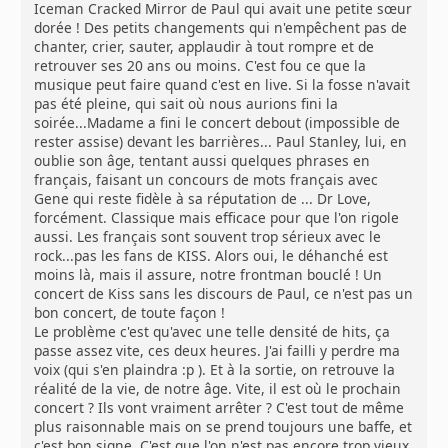
Iceman Cracked Mirror de Paul qui avait une petite sœur
dorée ! Des petits changements qui n'empêchent pas de
chanter, crier, sauter, applaudir à tout rompre et de
retrouver ses 20 ans ou moins. C'est fou ce que la
musique peut faire quand c'est en live. Si la fosse n'avait
pas été pleine, qui sait où nous aurions fini la
soirée...Madame a fini le concert debout (impossible de
rester assise) devant les barrières... Paul Stanley, lui, en
oublie son âge, tentant aussi quelques phrases en
français, faisant un concours de mots français avec
Gene qui reste fidèle à sa réputation de ... Dr Love,
forcément. Classique mais efficace pour que l'on rigole
aussi. Les français sont souvent trop sérieux avec le
rock...pas les fans de KISS. Alors oui, le déhanché est
moins là, mais il assure, notre frontman bouclé ! Un
concert de Kiss sans les discours de Paul, ce n'est pas un
bon concert, de toute façon !
Le problème c'est qu'avec une telle densité de hits, ça
passe assez vite, ces deux heures. J'ai failli y perdre ma
voix (qui s'en plaindra :p ). Et à la sortie, on retrouve la
réalité de la vie, de notre âge. Vite, il est où le prochain
concert ? Ils vont vraiment arrêter ? C'est tout de même
plus raisonnable mais on se prend toujours une baffe, et
c'est bon signe. C'est que l'on n'est pas encore trop vieux