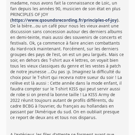
madame, nous avons fait la connaissance de Loïc, un
fan depuis les années 90, musicien de son état en plus
PRINCIPLES OF JOY
(
https://www.qsoundsrecording.fr/principles-of-joy
)
.
De la bière...ou un café pour nous les vieux avant une
discussion sans concession autour des derniers albums
en demi-teinte, mais aussi des souvenirs de concerts et
festivals. Ok, ça commence à faire ancien combattants
du Hard-rock maintenant. Forcément, sur les derniers
groupes des pays de l'est, on est un peu largués. Mais ce
soir, en dehors des T-shirt aux 4 lettres, on voyait bien
tous les vieux classiques du genre et les vestes à patch
de notre jeunesse ...Ou pas :p. Imaginez la difficulté du
choix pour le T-shirt qui recevra notre sueur du soir ! La
relève est là aussi : Cette année dans la mode enfant, il
faudra compter sur le T-shirt KISS qui peut servir aussi
de robe si on prend la bonne taille ! La KISS Army de
2022 réunit toujours autant de profils différents, du
cadre BCBG à l'ouvrier, du français au hollandais en
passant par l’Amérique du sud. On en oubliait presque
ce report de deux ans et tous nos disparus.
A l'extérieur, les files d'attente se forment avant que,