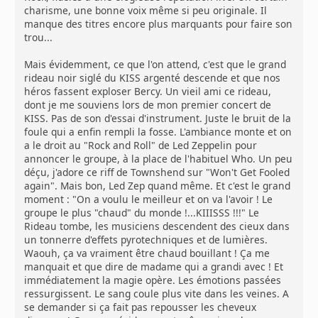
charisme, une bonne voix même si peu originale. Il
manque des titres encore plus marquants pour faire son
trou...
Mais évidemment, ce que l'on attend, c'est que le grand
rideau noir siglé du KISS argenté descende et que nos
héros fassent exploser Bercy. Un vieil ami ce rideau,
dont je me souviens lors de mon premier concert de
KISS. Pas de son d'essai d'instrument. Juste le bruit de la
foule qui a enfin rempli la fosse. L'ambiance monte et on
a le droit au "Rock and Roll" de Led Zeppelin pour
annoncer le groupe, à la place de l'habituel Who. Un peu
déçu, j'adore ce riff de Townshend sur "Won't Get Fooled
again". Mais bon, Led Zep quand même. Et c'est le grand
moment : "On a voulu le meilleur et on va l'avoir ! Le
groupe le plus "chaud" du monde !...KIIISSS !!!" Le
Rideau tombe, les musiciens descendent des cieux dans
un tonnerre d'effets pyrotechniques et de lumières.
Waouh, ça va vraiment être chaud bouillant ! Ça me
manquait et que dire de madame qui a grandi avec ! Et
immédiatement la magie opère. Les émotions passées
ressurgissent. Le sang coule plus vite dans les veines. A
se demander si ça fait pas repousser les cheveux