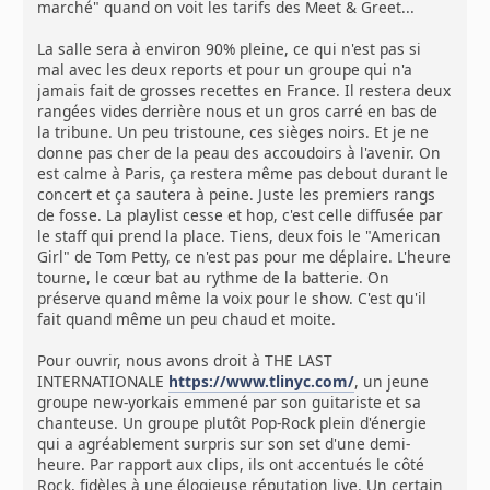
marché" quand on voit les tarifs des Meet & Greet...
La salle sera à environ 90% pleine, ce qui n'est pas si
mal avec les deux reports et pour un groupe qui n'a
jamais fait de grosses recettes en France. Il restera deux
rangées vides derrière nous et un gros carré en bas de
la tribune. Un peu tristoune, ces sièges noirs. Et je ne
donne pas cher de la peau des accoudoirs à l'avenir. On
est calme à Paris, ça restera même pas debout durant le
concert et ça sautera à peine. Juste les premiers rangs
de fosse. La playlist cesse et hop, c'est celle diffusée par
le staff qui prend la place. Tiens, deux fois le "American
Girl" de Tom Petty, ce n'est pas pour me déplaire. L'heure
tourne, le cœur bat au rythme de la batterie. On
préserve quand même la voix pour le show. C'est qu'il
fait quand même un peu chaud et moite.
Pour ouvrir, nous avons droit à THE LAST
INTERNATIONALE
https://www.tlinyc.com/
, un jeune
groupe new-yorkais emmené par son guitariste et sa
chanteuse. Un groupe plutôt Pop-Rock plein d'énergie
qui a agréablement surpris sur son set d'une demi-
heure. Par rapport aux clips, ils ont accentués le côté
Rock, fidèles à une élogieuse réputation live. Un certain