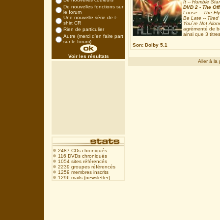
It -- Humble Sta
De nouvelles fonctions sur
DVD 2 - The Off
le forum
Loose -- The Fly
Une nouvelle série de t-
Be Late -- Tired
shirt CR
You`re Not Alon
agrémenté de bo
Rien de particulier
ainsi que 3 tit
Autre (merci d'en faire part
sur le forum)
Son: Dolby 5.1
Voir les résultats
Aller à 
2487 CDs chroniqués
116 DVDs chroniqués
1054 sites référencés
2239 groupes référencés
1259 membres inscrits
1296 mails (newsletter)