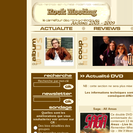
Recherche par mot-clé
NB : cette section ne sera plus mise 
Les informations techniques sont 
conséquent différ
.
Saga
- All Areas
Quelles sont les
Ce double DVD p
améliorations que vous
anniversaire du
souhaiteriez voir arriver sur
contenant 13 tit
CR :
Areas - Live In
Des bios détaillées des
Remember When -
groupes
Up -- We`ll Mee
De nouvelles couleurs