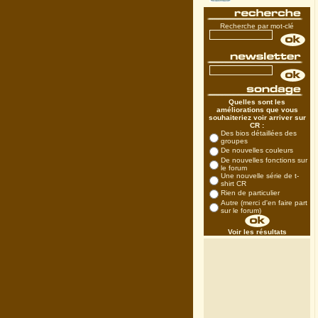
Recherche par mot-clé
Quelles sont les
améliorations que vous
souhaiteriez voir arriver sur
CR :
Des bios détaillées des
groupes
De nouvelles couleurs
De nouvelles fonctions sur
le forum
Une nouvelle série de t-
shirt CR
Rien de particulier
Autre (merci d'en faire part
sur le forum)
Voir les résultats