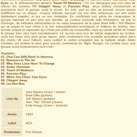
Eyes
ou le délicieusement dément
Touch Of Madness
! On ne manquera pas non plus de
relever les hymnes FM
Chippin' Away
et
Passion Play
, deux brûlots émotionnels et
percutants dont le groupe avait le secret. En bref, pas un titre ne pouvait encore laisser
indifférent sur ce disque, chaque mélodie reposait sur une idée lumineuse, sur des solos
diablement inspirés, et sur un son inimitable. En confirmant son génie de composition, le
groupe imposait un peu plus son identité, sa couleur musicale faite d'émotions, de joie et
d'énergie, de mélodies mémorables et de solos assassins de la paire Brad Gillis / Jeff Watson
qui se payait le luxe d'être à la fois redoutablement techniques et brillants de feeling. Une
recette unique et imparable qui n'était pas prête de s'essouffler, mais qui aurait mérité de hisser
le groupe bien plus haut mondialement. Le succès sera tout de même largement au rendez-
vous aux Etats Unis ainsi qu'au Japon, avec notamment une enviable quinzième place dans
les charts US pour l'album, sans oublier le carton enregistré par la ballade single Sister
Christian qui restera le plus gros succès commercial de Night Ranger. Un comble pour une
groupe aussi furieusement rock'n'roll !
Tracklist :
01. (You Can Still) Rock In America
02. Rumours In The Air
03. Why Does Love Have To Change
04. Sister Christian
05. Touch Of Madness
06. Passion Play
07. When You Close Your Eyes
08. Chippin' Away
09. Let Him Run
Jack Blades (chant + basse)
Brad Gillis (guitare)
Line Up
Jeff Watson (guitare)
Alan "Fitz" Gerald (clavier)
Kelly Keagy (chant + batterie)
Année
1983
Label
MCA
Production
Pat Glasser