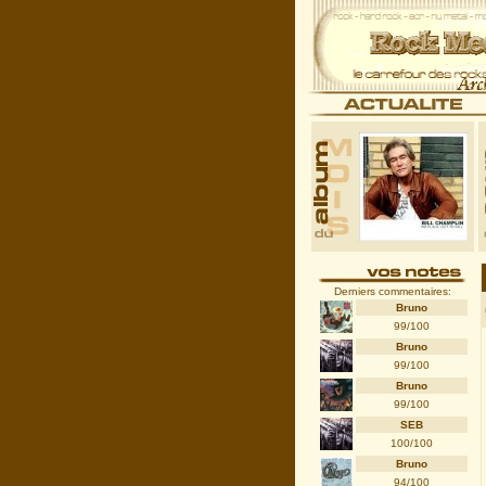
Derniers commentaires:
Bruno
99/100
Bruno
99/100
Bruno
99/100
SEB
100/100
Bruno
94/100