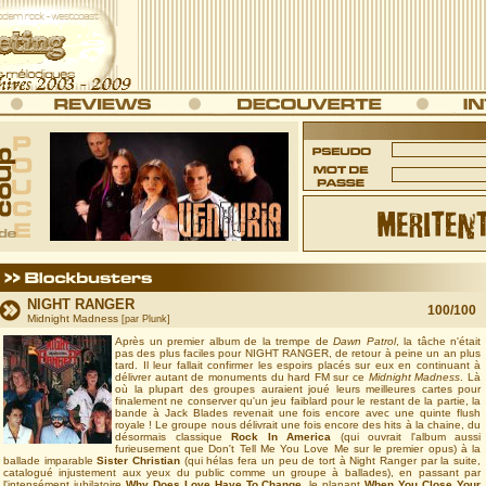
NIGHT RANGER
100/100
Midnight Madness
[par
Plunk
]
Après un premier album de la trempe de
Dawn Patrol
, la tâche n'était
pas des plus faciles pour NIGHT RANGER, de retour à peine un an plus
tard. Il leur fallait confirmer les espoirs placés sur eux en continuant à
délivrer autant de monuments du hard FM sur ce
Midnight Madness
. Là
où la plupart des groupes auraient joué leurs meilleures cartes pour
finalement ne conserver qu'un jeu faiblard pour le restant de la partie, la
bande à Jack Blades revenait une fois encore avec une quinte flush
royale ! Le groupe nous délivrait une fois encore des hits à la chaine, du
désormais classique
Rock In America
(qui ouvrait l'album aussi
furieusement que Don't Tell Me You Love Me sur le premier opus) à la
ballade imparable
Sister Christian
(qui hélas fera un peu de tort à Night Ranger par la suite,
catalogué injustement aux yeux du public comme un groupe à ballades), en passant par
l'intensément jubilatoire
Why Does Love Have To Change
, le planant
When You Close Your