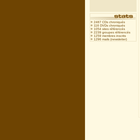
2487 CDs chroniqués
116 DVDs chroniqués
1054 sites référencés
2239 groupes référencés
1259 membres inscrits
1296 mails (newsletter)