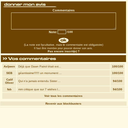
Commentaires
Note:
/100
(La note est facultative, mais le commentaire est obligatoire)
Il faut être membre pour pouvoir donner son avis.
Pas encore inscrit(e) ?
Axljwen
Déjà que Dawn Patrol était ext...
100/100
SEB
géantissime!!!!!! un monument ...
100/100
Calif
Qui n'a jamais entendu Sister ...
94/100
Oliver
fab
mm critique que sur 7 wishes l...
94/100
Voir tous les commentaires
Revenir aux blockbusters