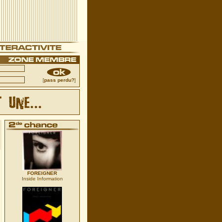
[
pass perdu?
]
FOREIGNER
Inside Information